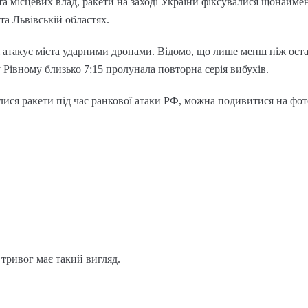
та місцевих влад, ракети на заході України фіксувалися щонайм
та Львівській областях.
і атакує міста ударними дронами. Відомо, що лише менш ніж ос
 Рівному близько 7:15 пролунала повторна серія вибухів.
алися ракети під час ранкової атаки РФ, можна подивитися на фо
 тривог має такий вигляд.