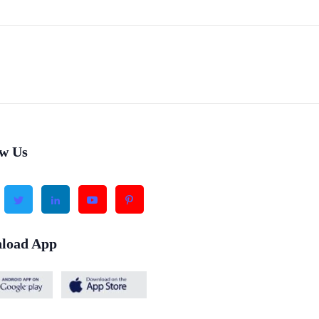
ow Us
load App