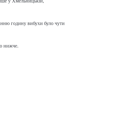
енше у Хмельницькій,
танню годину вибухи було чути
то нижче.