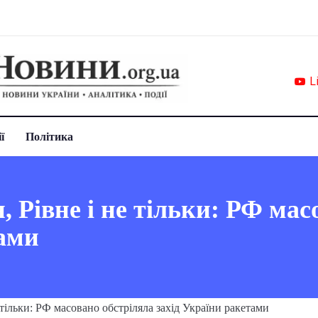
L
ї
Політика
 Рівне і не тільки: РФ мас
тами