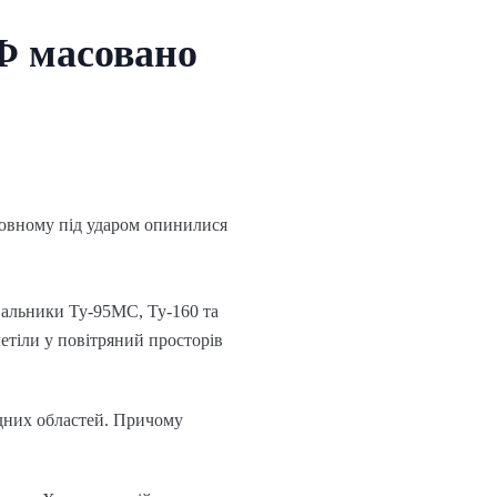
РФ масовано
сновному під ударом опинилися
увальники Ту-95МС, Ту-160 та
етіли у повітряний просторів
ідних областей. Причому