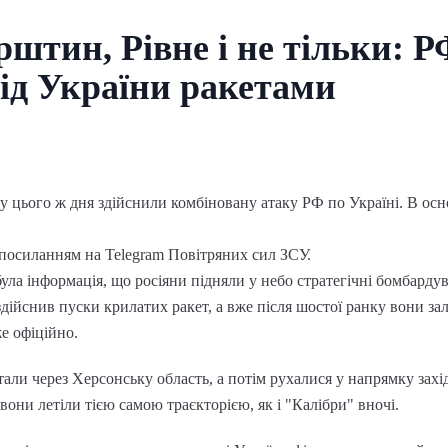
рштин, Рівне і не тільки: 
хід України ракетами
нку цього ж дня здійснили комбіновану атаку РФ по Україні. В о
 посиланням на Telegram Повітряних сил ЗСУ.
ула інформація, що росіяни підняли у небо стратегічні бомбард
дійснив пуски крилатих ракет, а вже після шостої ранку вони зал
е офіційно.
італи через Херсонську область, а потім рухалися у напрямку зах
они летіли тією самою траєкторією, як і "Калібри" вночі.