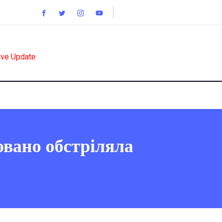
ive Update
овано обстріляла