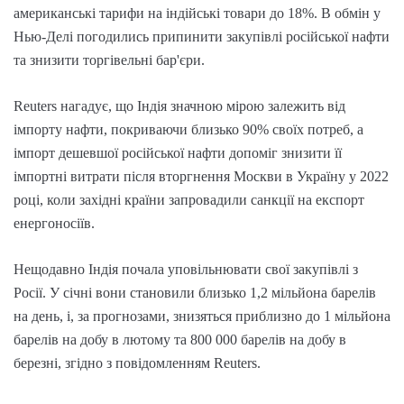
американські тарифи на індійські товари до 18%. В обмін у
Нью-Делі погодились припинити закупівлі російської нафти
та знизити торгівельні бар'єри.
Reuters нагадує, що Індія значною мірою залежить від
імпорту нафти, покриваючи близько 90% своїх потреб, а
імпорт дешевшої російської нафти допоміг знизити її
імпортні витрати після вторгнення Москви в Україну у 2022
році, коли західні країни запровадили санкції на експорт
енергоносіїв.
Нещодавно Індія почала уповільнювати свої закупівлі з
Росії. У січні вони становили близько 1,2 мільйона барелів
на день, і, за прогнозами, знизяться приблизно до 1 мільйона
барелів на добу в лютому та 800 000 барелів на добу в
березні, згідно з повідомленням Reuters.