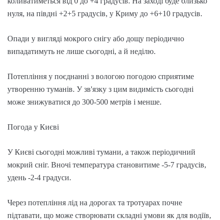
коливатиметься від 0 до +4 градусів. На заході буде близько
нуля, на півдні +2+5 градусів, у Криму до +6+10 градусів.
Опади у вигляді мокрого снігу або дощу періодично
випадатимуть не лише сьогодні, а й неділю.
Потепління у поєднанні з вологою погодою сприятиме
утворенню туманів. У зв'язку з цим видимість сьогодні
може знижуватися до 300-500 метрів і менше.
Погода у Києві
У Києві сьогодні можливі тумани, а також періодичний
мокрий сніг. Вночі температура становитиме -5-7 градусів,
удень -2-4 градуси.
Через потепління лід на дорогах та тротуарах почне
підтавати, що може створювати складні умови як для водіїв,