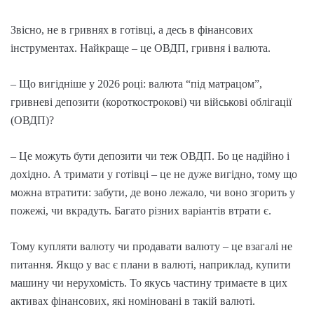
Звісно, не в гривнях в готівці, а десь в фінансових
інструментах. Найкраще – це ОВДП, гривня і валюта.
– Що вигідніше у 2026 році: валюта “під матрацом”,
гривневі депозити (короткострокові) чи військові облігації
(ОВДП)?
– Це можуть бути депозити чи теж ОВДП. Бо це надійно і
дохідно. А тримати у готівці – це не дуже вигідно, тому що
можна втратити: забути, де воно лежало, чи воно згорить у
пожежі, чи вкрадуть. Багато різних варіантів втрати є.
Тому купляти валюту чи продавати валюту – це взагалі не
питання. Якщо у вас є плани в валюті, наприклад, купити
машину чи нерухомість. То якусь частину тримаєте в цих
активах фінансових, які номіновані в такій валюті.