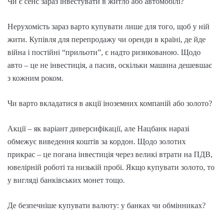
Чи є сенс зараз інвестувати в житло або автомобілі?
Нерухомість зараз варто купувати лише для того, щоб у ній
жити. Купівля для перепродажу чи оренди в країні, де йде
війна і постійні “прильоти”, є надто ризикованою. Щодо
авто – це не інвестиція, а пасив, оскільки машина дешевшає
з кожним роком.
Чи варто вкладатися в акції іноземних компаній або золото?
Акції – як варіант диверсифікації, але Нацбанк наразі
обмежує виведення коштів за кордон. Щодо золотих
прикрас – це погана інвестиція через великі втрати на ПДВ,
ювелірній роботі та низькій пробі. Якщо купувати золото, то
у вигляді банківських монет тощо.
Де безпечніше купувати валюту: у банках чи обмінниках?