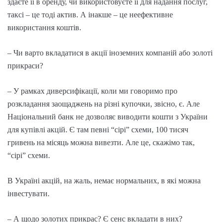
здаєте її в оренду, чи використовуєте її для надання послуг,
таксі – це тоді актив. А інакше – це неефективне
використання коштів.
– Чи варто вкладатися в акції іноземних компаній або золоті
прикраси?
– У рамках диверсифікації, коли ми говоримо про
розкладання заощаджень на різні купочки, звісно, є. Але
Національний банк не дозволяє виводити кошти з України
для купівлі акцій. Є там певні “сірі” схеми, 100 тисяч
гривень на місяць можна вивезти. Але це, скажімо так,
“сірі” схеми.
В Україні акцій, на жаль, немає нормальних, в які можна
інвестувати.
– А щодо золотих прикрас? Є сенс вкладати в них?