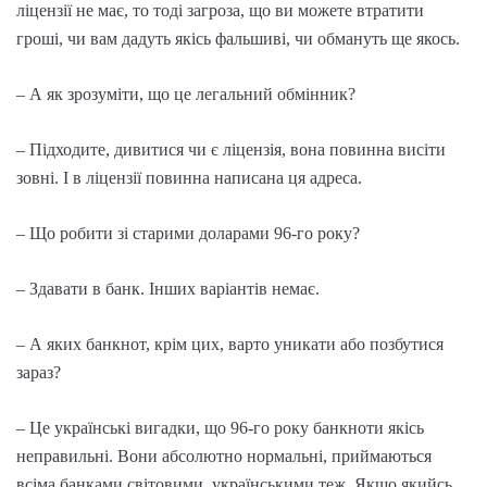
ліцензії не має, то тоді загроза, що ви можете втратити
гроші, чи вам дадуть якісь фальшиві, чи обмануть ще якось.
– А як зрозуміти, що це легальний обмінник?
– Підходите, дивитися чи є ліцензія, вона повинна висіти
зовні. І в ліцензії повинна написана ця адреса.
– Що робити зі старими доларами 96-го року?
– Здавати в банк. Інших варіантів немає.
– А яких банкнот, крім цих, варто уникати або позбутися
зараз?
– Це українські вигадки, що 96-го року банкноти якісь
неправильні. Вони абсолютно нормальні, приймаються
всіма банками світовими, українськими теж. Якщо якийсь