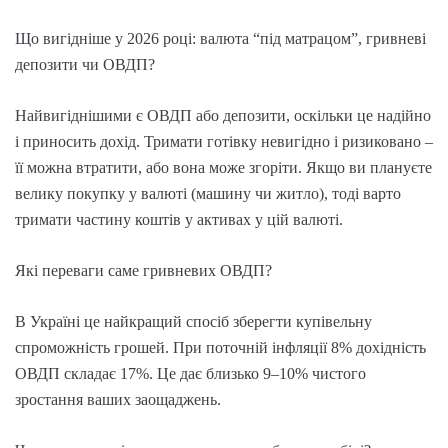
Що вигідніше у 2026 році: валюта “під матрацом”, гривневі
депозити чи ОВДП?
Найвигіднішими є ОВДП або депозити, оскільки це надійно
і приносить дохід. Тримати готівку невигідно і ризиковано –
її можна втратити, або вона може згоріти. Якщо ви плануєте
велику покупку у валюті (машину чи житло), тоді варто
тримати частину коштів у активах у цій валюті.
Які переваги саме гривневих ОВДП?
В Україні це найкращий спосіб зберегти купівельну
спроможність грошей. При поточній інфляції 8% дохідність
ОВДП складає 17%. Це дає близько 9–10% чистого
зростання ваших заощаджень.