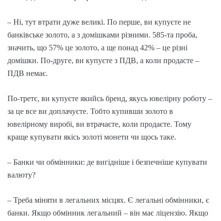
– Ні, тут втрати дуже великі. По перше, ви купуєте не
банківське золото, а з домішками різними. 585-та проба,
значить, що 57% це золото, а ще понад 42% – це різні
домішки. По-друге, ви купуєте з ПДВ, а коли продасте –
ПДВ немає.
По-третє, ви купуєте якийсь бренд, якусь ювелірну роботу –
за це все ви доплачуєте. Тобто купивши золото в
ювелірному виробі, ви втрачаєте, коли продаєте. Тому
краще купувати якісь золоті монети чи щось таке.
– Банки чи обмінники: де вигідніше і безпечніше купувати
валюту?
– Треба міняти в легальних місцях. Є легальні обмінники, є
банки. Якщо обмінник легальний – він має ліцензію. Якщо