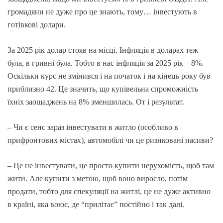
громадяни не дуже про це знають, тому… інвестують в
готівкові долари.
За 2025 рік долар стояв на місці. Інфляція в доларах теж
була, в гривні була. Тобто в нас інфляція за 2025 рік – 8%.
Оскільки курс не змінився і на початок і на кінець року був
приблизно 42. Це значить, що купівельна спроможність
їхніх заощаджень на 8% зменшилась. От і результат.
– Чи є сенс зараз інвестувати в житло (особливо в
прифронтових містах), автомобілі чи це ризиковані пасиви?
– Це не інвестувати, це просто купити нерухомість, щоб там
жити. Але купити з метою, щоб воно виросло, потім
продати, тобто для спекуляції на житлі, це не дуже активно
в країні, яка воює, де “прилітає” постійно і так далі.