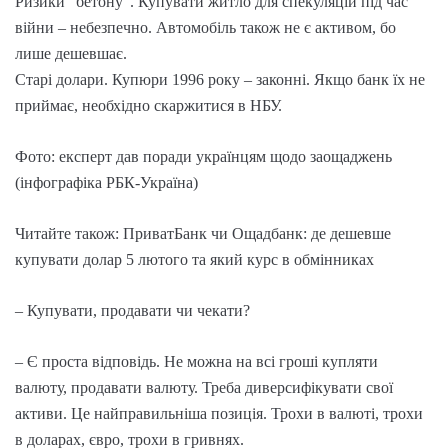
Ризики “бетону”. Купувати житло для спекуляцій під час
війни – небезпечно. Автомобіль також не є активом, бо
лише дешевшає.
Старі долари. Купюри 1996 року – законні. Якщо банк їх не
приймає, необхідно скаржитися в НБУ.
Фото: експерт дав поради українцям щодо заощаджень
(інфографіка РБК-Україна)
Читайте також: ПриватБанк чи Ощадбанк: де дешевше
купувати долар 5 лютого та який курс в обмінниках
– Купувати, продавати чи чекати?
– Є проста відповідь. Не можна на всі гроші купляти
валюту, продавати валюту. Треба диверсифікувати свої
активи. Це найправильніша позиція. Трохи в валюті, трохи
в доларах, євро, трохи в гривнях.