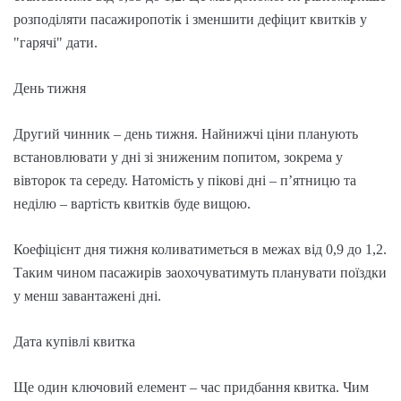
розподіляти пасажиропотік і зменшити дефіцит квитків у
"гарячі" дати.
День тижня
Другий чинник – день тижня. Найнижчі ціни планують
встановлювати у дні зі зниженим попитом, зокрема у
вівторок та середу. Натомість у пікові дні – п’ятницю та
неділю – вартість квитків буде вищою.
Коефіцієнт дня тижня коливатиметься в межах від 0,9 до 1,2.
Таким чином пасажирів заохочуватимуть планувати поїздки
у менш завантажені дні.
Дата купівлі квитка
Ще один ключовий елемент – час придбання квитка. Чим