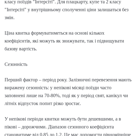
класу поїздів "Інтерсіті". Для плацкарту, купе та 2 класу
"Інтерсіті" у внутрішньому сполученні ціни залишаться без
змін.
Ціна квитка формуватиметься на основі кількох
коефіцієнтів, які можуть як знижувати, так і підвищувати
базову вартість.
Сезонність
Перший фактор – період року. Залізничні перевезення мають
виражену сезонність: у непікові місяці поїзди часто
заповнені лише на 70-80%, тоді як у період свят, канікул чи
літніх відпусток попит різко зростає.
У непікові періоди квитки можуть бути дешевшими, а в
пікові – дорожчими. Діапазон сезонного коефіцієнта
становитиме від 0,85 до 1,2. Це має допомогти рівномірніше