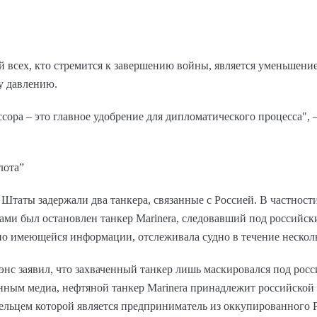
ей всех, кто стремится к завершению войны, является уменьшени
у давлению.
ссора – это главное удобрение для дипломатического процесса",
лота”
таты задержали два танкера, связанные с Россией. В частности
ами был остановлен танкер Marinera, следовавший под российс
по имеющейся информации, отслеживала судно в течение нескол
с заявил, что захваченный танкер лишь маскировался под росс
нным медиа, нефтяной танкер Marinera принадлежит российской
ельцем которой является предприниматель из оккупированного 