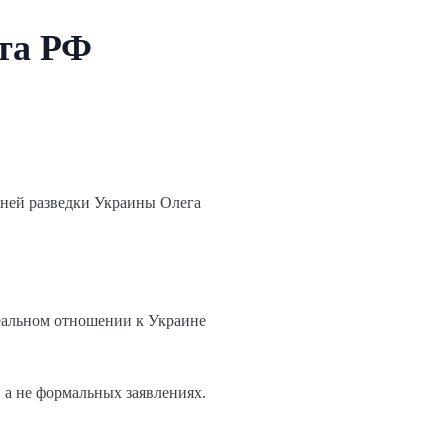
ота РФ
шней разведки Украины Олега
реальном отношении к Украине
 а не формальных заявлениях.