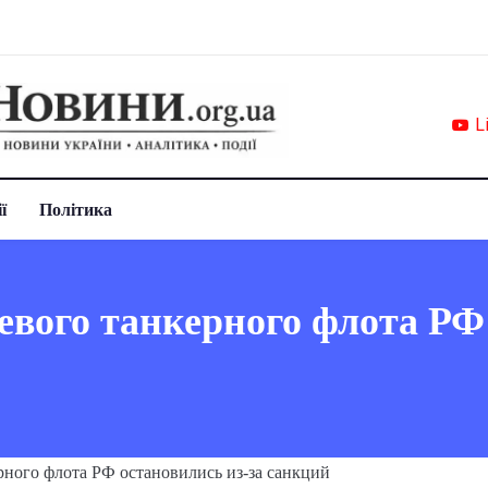
L
ї
Політика
евого танкерного флота РФ 