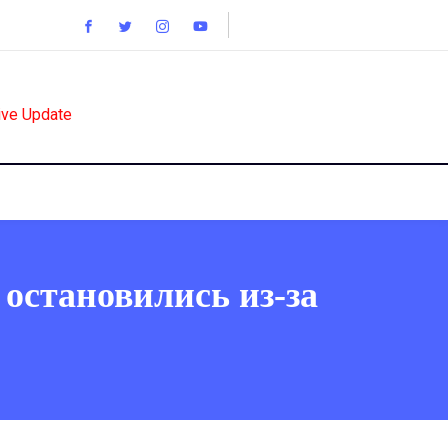
ive Update
остановились из-за