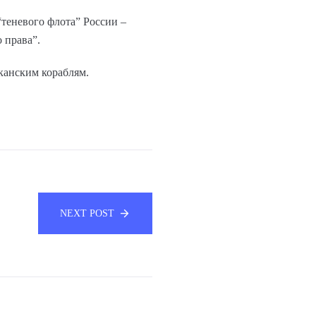
“теневого флота” России –
 права”.
канским кораблям.
NEXT POST