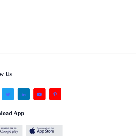
ow Us
load App