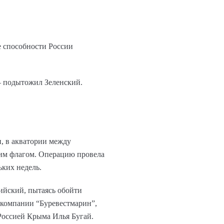
е способности России
 – подытожил Зеленский.
, в акватории между
ким флагом. Операцию провела
ьких недель.
ийский, пытаясь обойти
 компании “Буревестмарин”,
Россией Крыма Илья Бугай.