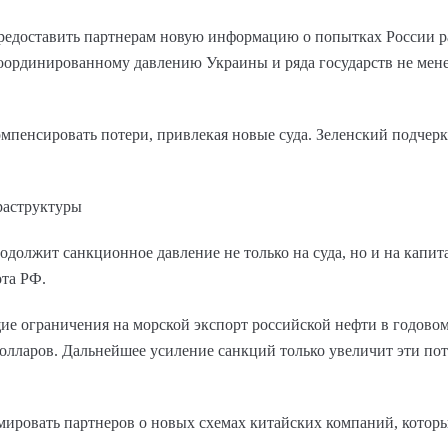
предоставить партнерам новую информацию о попытках России 
скоординированному давлению Украины и ряда государств не мен
омпенсировать потери, привлекая новые суда. Зеленский подчерк
раструктуры
одолжит санкционное давление не только на суда, но и на капит
ота РФ.
ие ограничения на морской экспорт российской нефти в годово
олларов. Дальнейшее усиление санкций только увеличит эти по
мировать партнеров о новых схемах китайских компаний, котор