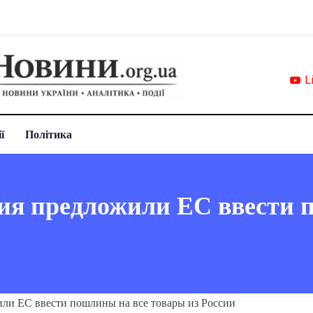
L
ї
Політика
я предложили ЕС ввести 