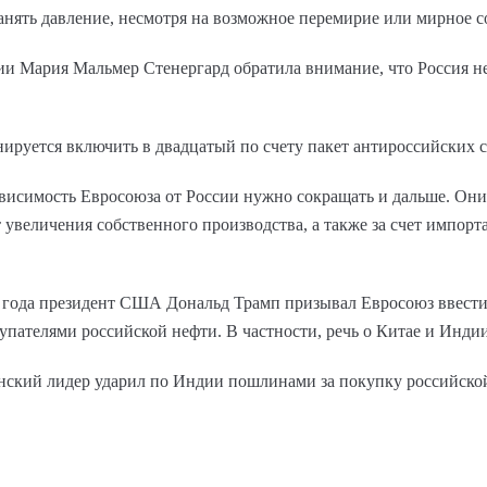
ранять давление, несмотря на возможное перемирие или мирное со
и Мария Мальмер Стенергард обратила внимание, что Россия не
нируется включить в двадцатый по счету пакет антироссийских 
висимость Евросоюза от России нужно сокращать и дальше. Они
 увеличения собственного производства, а также за счет импорта
года президент США Дональд Трамп призывал Евросоюз ввести 
пателями российской нефти. В частности, речь о Китае и Индии
анский лидер ударил по Индии пошлинами за покупку российско