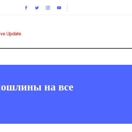
ive Update
пошлины на все