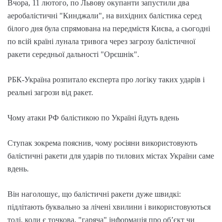
Вчора, 11 лютого, по Львову окупанти запустили два
аеробалістичні "Кинджали", на вихідних балістика серед
білого дня була спрямована на передмістя Києва, а сьогодні
по всій країні лунала тривога через загрозу балістичної
ракети середньої дальності "Орєшнік".
РБК-Україна розпитало експерта про логіку таких ударів і
реальні загрози від ракет.
Чому атаки РФ балістикою по Україні йдуть вдень
Ступак зокрема пояснив, чому росіяни використовують
балістичні ракети для ударів по тилових містах України саме
вдень.
Він наголошує, що балістичні ракети дуже швидкі:
підлітають буквально за лічені хвилини і використовуються
тоді, коли є точкова, "гаряча" інформація про об’єкт чи