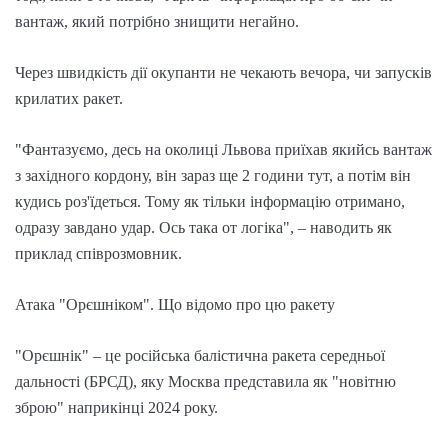
вантаж, який потрібно знищити негайно.
Через швидкість дії окупанти не чекають вечора, чи запусків
крилатих ракет.
"Фантазуємо, десь на околиці Львова приїхав якийсь вантаж
з західного кордону, він зараз ще 2 години тут, а потім він
кудись роз'їдеться. Тому як тільки інформацію отримано,
одразу завдано удар. Ось така от логіка", – наводить як
приклад співрозмовник.
Атака "Орєшніком". Що відомо про цю ракету
"Орєшнік" – це російська балістична ракета середньої
дальності (БРСД), яку Москва представила як "новітню
зброю" наприкінці 2024 року.