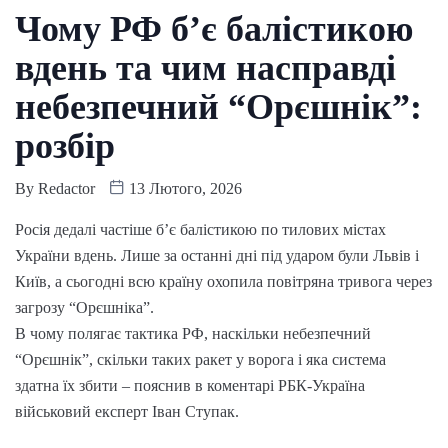
Чому РФ б’є балістикою
вдень та чим насправді
небезпечний “Орєшнік”:
розбір
By
Redactor
13 Лютого, 2026
Росія дедалі частіше б’є балістикою по тилових містах
України вдень. Лише за останні дні під ударом були Львів і
Київ, а сьогодні всю країну охопила повітряна тривога через
загрозу “Орєшніка”.
В чому полягає тактика РФ, наскільки небезпечний
“Орєшнік”, скільки таких ракет у ворога і яка система
здатна їх збити – пояснив в коментарі РБК-Україна
військовий експерт Іван Ступак.