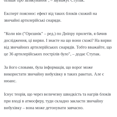
більше про залякування", – зауважує Ступак.
Експерт пояснює: ефект від таких блоків схожий на
звичайні артилерійські снаряди.
"Коли він ("Орєшнік" – ред.) по Дніпру прилетів, я бачив
дослідження, ці вирви. І знаєте на що вони схожі? На вирви
від звичайних артилерійських снарядів. Тобто вважайте, що
це 36 артилерійських пострілів було", – додає Ступак.
За його словами, була інформація, що ворог може
використати звичайну вибухівку в таких ракетах. Але є
нюанс.
Існує теорія, що через величезну швидкість та нагрів блоків
при вході в атмосферу, туди складно закласти звичайну
вибухівку – вона може детонувати завчасно.