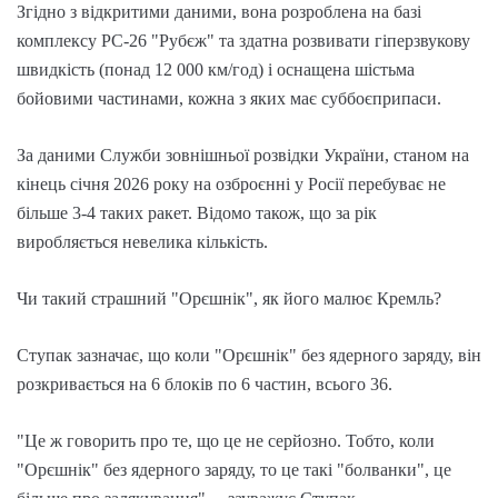
Згідно з відкритими даними, вона розроблена на базі
комплексу РС-26 "Рубєж" та здатна розвивати гіперзвукову
швидкість (понад 12 000 км/год) і оснащена шістьма
бойовими частинами, кожна з яких має суббоєприпаси.
За даними Служби зовнішньої розвідки України, станом на
кінець січня 2026 року на озброєнні у Росії перебуває не
більше 3-4 таких ракет. Відомо також, що за рік
виробляється невелика кількість.
Чи такий страшний "Орєшнік", як його малює Кремль?
Ступак зазначає, що коли "Орєшнік" без ядерного заряду, він
розкривається на 6 блоків по 6 частин, всього 36.
"Це ж говорить про те, що це не серйозно. Тобто, коли
"Орєшнік" без ядерного заряду, то це такі "болванки", це