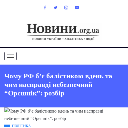
Чому РФ б’є балістикою вдень та
чим насправді небезпечний
“Орєшнік”: розбір
ПОЛІТИКА