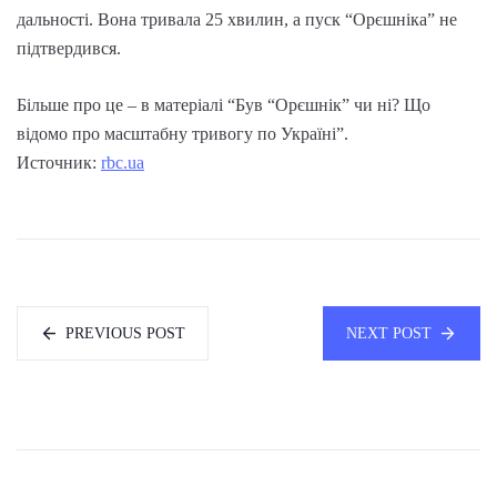
дальності. Вона тривала 25 хвилин, а пуск “Орєшніка” не
підтвердився.
Більше про це – в матеріалі “Був “Орєшнік” чи ні? Що
відомо про масштабну тривогу по Україні”.
Источник:
rbc.ua
PREVIOUS POST
NEXT POST