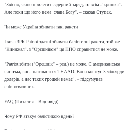
"Звісно, якщо прилетить ядерний заряд, то всім -"кришка".
Але поки що його нема, слава Богу", – сказав Ступак.
Чи може Україна збивати такі ракети
І хоча ЗРК Patriot здатні збивати балістичні ракети, той же
"Кинджал", з "Орєшніком" ця ППО справитися не може.
"Patriot збити ("Орєшнік" – ред.) не може. Є американська
система, вона називається THAAD. Вона коштує 3 мільярди
доларів, а нас таких грошей немає", – підсумував
співрозмовник.
FAQ (Питання – Відповіді)
Чому РФ атакує балістикою вдень?