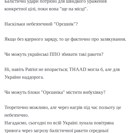
Балістичні удари потрібні для швидкого ураження
конкретної цілі, поки вона "ще на місці".
Наскільки небезпечний "Орєшнік"?
Якщо без ядерного заряду, то це фактично про залякування.
Чи можуть українські ППО збивати такі ракети?
Ні, навіть Patriot не впорається; THAAD могла б, але для
України наддорога.
Чи можуть блоки "Орєшніка" містити вибухівку?
Теоретично можливо, але через нагрів під час польоту це
небезпечно.
Нагадаємо, сьогодні по всій Україні лунала повітряна
тривога через загрозу балістичної ракети середньої