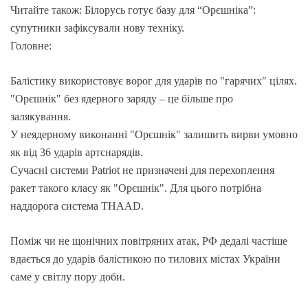
Читайте також: Білорусь готує базу для “Орєшніка”:
супутники зафіксували нову техніку.
Головне:
Балістику використовує ворог для ударів по "гарячих" цілях.
"Орєшнік" без ядерного заряду – це більше про
залякування.
У неядерному виконанні "Орєшнік" залишить вирви умовно
як від 36 ударів артснарядів.
Сучасні системи Patriot не призначені для перехоплення
ракет такого класу як "Орєшнік". Для цього потрібна
наддорога система THAAD.
Поміж чи не щонічних повітряних атак, РФ дедалі частіше
вдається до ударів балістикою по тилових містах України
саме у світлу пору доби.