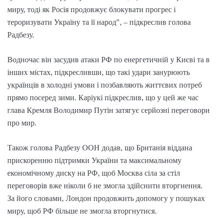
миру, тоді як Росія продовжує блокувати прогрес і
тероризувати Україну та її народ", – підкреслив голова
Радбезу.
Водночас він засудив атаки РФ по енергетичній у Києві та в
інших містах, підкресливши, що такі удари занурюють
українців в холодні умови і позбавляють життєвих потреб
прямо посеред зими. Каріукі підкреслив, що у цей же час
глава Кремля Володимир Путін затягує серйозні переговори
про мир.
Також голова Радбезу ООН додав, що Британія віддана
прискоренню підтримки України та максимальному
економічному диску на РФ, щоб Москва сіла за стіл
переговорів вже ніколи б не змогла здійснити вторгнення.
За його словами, Лондон продовжить допомогу у пошуках
миру, щоб РФ більше не змогла вторгнутися.