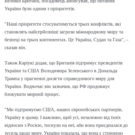
Великої Британії, посадовець анонсував, що питання
України були одним з пріоритетів.
"Наші пріоритети стосуватимуться трьох конфліктів, які
становлять найсерйозніші загрози міжнародному миру та
безпеці на трьох континентах. Це Україна, Судан та Газа", –
сказав він.
Також Каріукі додав, що Британія підтримує президентів
України та США Володимира Зеленського в Дональда
Трампа у прагненні досягти справедливого миру для
України. Водночас він зазначив, що РФ продовжує
блокувати мирний процес.
"Ми підтримуємо США, наших європейських партнерів,
Україну в цьому. І важливо, щоб усі, незалежно від їхніх
відносин з Росією, тиснули на неї, аби вона приєдналася до
зусиль щодо миру. Україна показала, що вона є стороною