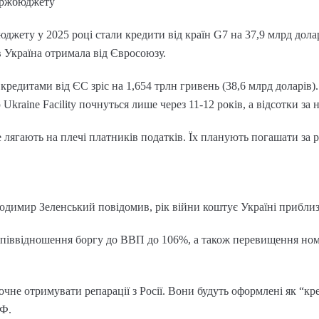
ержбюджету
жету у 2025 році стали кредити від країн G7 на 37,9 млрд долар
в Україна отримала від Євросоюзу.
 кредитами від ЄС зріс на 1,654 трлн гривень (38,6 млрд доларів)
Ukraine Facility почнуться лише через 11-12 років, а відсотки 
 лягають на плечі платників податків. Їх планують погашати за 
одимир Зеленський повідомив, рік війни коштує Україні приблиз
 співвідношення боргу до ВВП до 106%, а також перевищення ном
очне отримувати репарації з Росії. Вони будуть оформлені як “к
РФ.