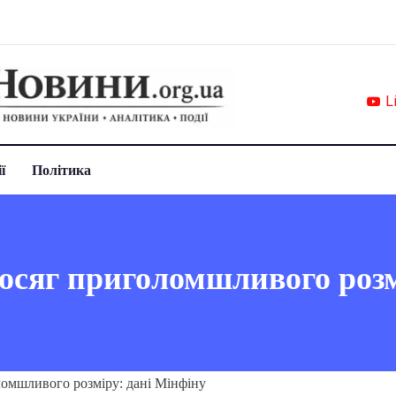
L
ї
Політика
осяг приголомшливого розм