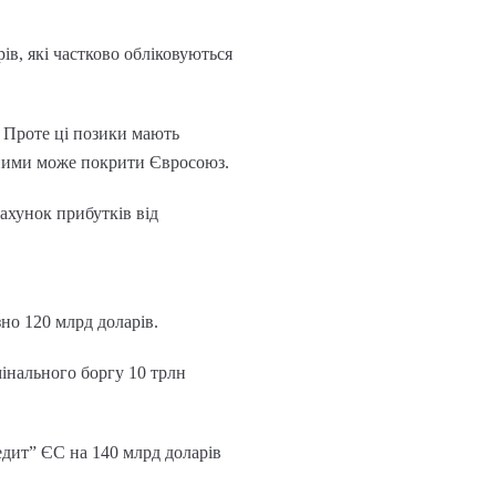
ів, які частково обліковуються
. Проте ці позики мають
за ними може покрити Євросоюз.
рахунок прибутків від
но 120 млрд доларів.
інального боргу 10 трлн
редит” ЄС на 140 млрд доларів