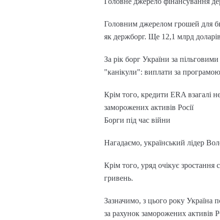
Головне джерело фінансування д
Головним джерелом грошей для бюд
як держборг. Ще 12,1 млрд доларі
За рік борг України за пільговими
"канікули": виплати за програмою 
Крім того, кредити ERA взагалі не
заморожених активів Росії
Борги під час війни
Нагадаємо, український лідер Вол
Крім того, уряд очікує зростання
гривень.
Зазначимо, з цього року Україна п
за рахунок заморожених активів 