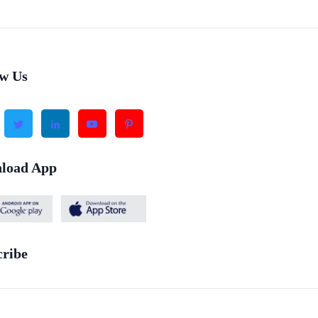
ow Us
load App
cribe