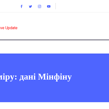
ive Update
іру: дані Мінфіну