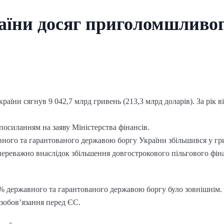
їни досяг приголомшливог
аїни сягнув 9 042,7 млрд гривень (213,3 млрд доларів). За рік в
посиланням на заяву Міністерства фінансів.
ного та гарантованого державою боргу України збільшився у гри
 переважно внаслідок збільшення довгострокового пільгового фі
5% державного та гарантованого державою боргу було зовнішнім.
зобов’язання перед ЄС.