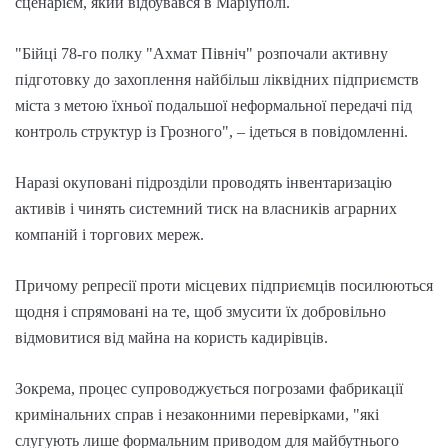
сценарієм, який відбувався в Маріуполі.
"Бійці 78-го полку "Ахмат Північ" розпочали активну
підготовку до захоплення найбільш ліквідних підприємств
міста з метою їхньої подальшої неформальної передачі під
контроль структур із Грозного", – ідеться в повідомленні.
Наразі окуповані підрозділи проводять інвентаризацію
активів і чинять системний тиск на власників аграрних
компаній і торгових мереж.
Причому репресії проти місцевих підприємців посилюються
щодня і спрямовані на те, щоб змусити їх добровільно
відмовитися від майна на користь кадирівців.
Зокрема, процес супроводжується погрозами фабрикації
кримінальних справ і незаконними перевірками, "які
слугують лише формальним приводом для майбутнього