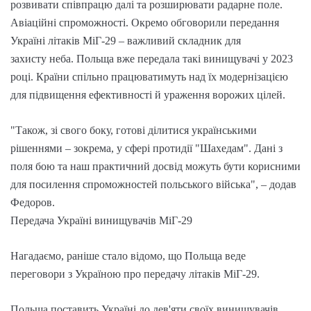
розвивати співпрацю далі та розширювати радарне поле.
Авіаційні спроможності. Окремо обговорили передання
Україні літаків МіГ-29 – важливий складник для
захисту неба. Польща вже передала такі винищувачі у 2023
році. Країни спільно працюватимуть над їх модернізацією
для підвищення ефективності й ураження ворожих цілей.
"Також, зі свого боку, готові ділитися українськими
рішеннями – зокрема, у сфері протидії "Шахедам". Дані з
поля бою та наш практичний досвід можуть бути корисними
для посилення спроможностей польського війська", – додав
Федоров.
Передача Україні винищувачів МіГ-29
Нагадаємо, раніше стало відомо, що Польща веде
переговори з Україною про передачу літаків МіГ-29.
Польща поставить Україні до дев'яти своїх винищувачів