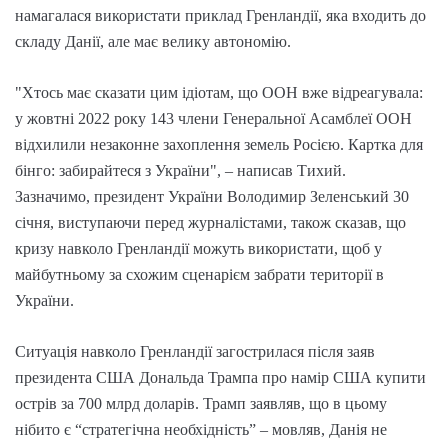
намагалася використати приклад Гренландії, яка входить до
складу Данії, але має велику автономію.
"Хтось має сказати цим ідіотам, що ООН вже відреагувала:
у жовтні 2022 року 143 члени Генеральної Асамблеї ООН
відхилили незаконне захоплення земель Росією. Картка для
бінго: забирайтеся з України", – написав Тихий.
Зазначимо, президент України Володимир Зеленський 30
січня, виступаючи перед журналістами, також сказав, що
кризу навколо Гренландії можуть використати, щоб у
майбутньому за схожим сценарієм забрати території в
України.
Ситуація навколо Гренландії загострилася після заяв
президента США Дональда Трампа про намір США купити
острів за 700 млрд доларів. Трамп заявляв, що в цьому
нібито є “стратегічна необхідність” – мовляв, Данія не