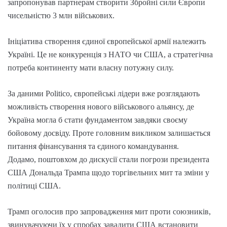
запропонував партнерам створити Збройні сили Європи
чисельністю 3 млн військових.
Ініціатива створення єдиної європейської армії належить
Україні. Це не конкуренція з НАТО чи США, а стратегічна
потреба континенту мати власну потужну силу.
За даними Politico, європейські лідери вже розглядають
можливість створення нового військового альянсу, де
Україна могла б стати фундаментом завдяки своєму
бойовому досвіду. Проте головним викликом залишається
питання фінансування та єдиного командування.
Додамо, поштовхом до дискусії стали погрози президента
США Дональда Трампа щодо торгівельних мит та зміни у
політиці США.
Трамп оголосив про запровадження мит проти союзників,
звинувачуючи їх у спробах завадити США встановити