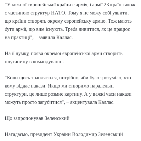
"У кожної європейської країни є армія, і армії 23 країн також
є частиною структур НАТО. Тому я не можу собі уявити,
що країни створять окрему європейську армію. Тож мають
бути армії, що вже існують. Треба дивитися, як це працює
на практиці", – заявила Каллас.
На її думку, поява окремої європейської армії створить
плутанину в командуванні.
"Коли щось трапляється, потрібно, аби було зрозуміло, хто
кому віддає накази. Якщо ми створимо паралельні
структури, це лише розмиє картину. А у важкі часи накази
можуть просто загубитися", – акцентувала Каллас.
Що запропонував Зеленський
Нагадаємо, президент України Володимир Зеленський