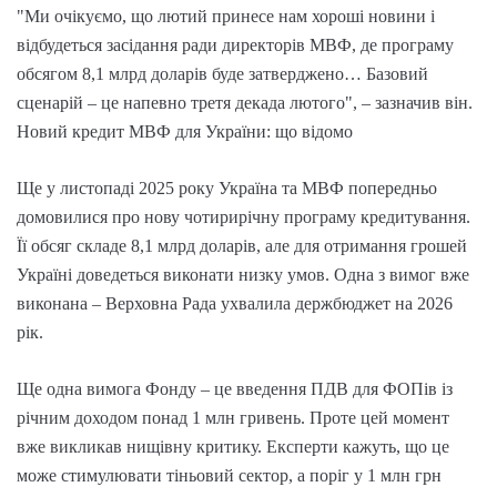
"Ми очікуємо, що лютий принесе нам хороші новини і
відбудеться засідання ради директорів МВФ, де програму
обсягом 8,1 млрд доларів буде затверджено… Базовий
сценарій – це напевно третя декада лютого", – зазначив він.
Новий кредит МВФ для України: що відомо
Ще у листопаді 2025 року Україна та МВФ попередньо
домовилися про нову чотирирічну програму кредитування.
Її обсяг складе 8,1 млрд доларів, але для отримання грошей
Україні доведеться виконати низку умов. Одна з вимог вже
виконана – Верховна Рада ухвалила держбюджет на 2026
рік.
Ще одна вимога Фонду – це введення ПДВ для ФОПів із
річним доходом понад 1 млн гривень. Проте цей момент
вже викликав нищівну критику. Експерти кажуть, що це
може стимулювати тіньовий сектор, а поріг у 1 млн грн