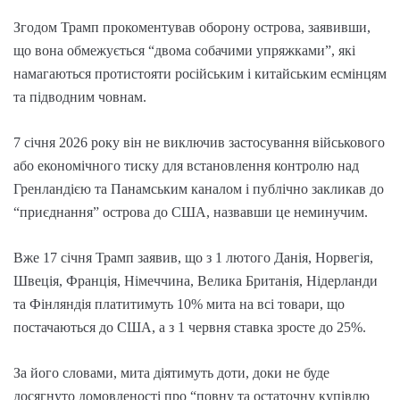
Згодом Трамп прокоментував оборону острова, заявивши,
що вона обмежується “двома собачими упряжками”, які
намагаються протистояти російським і китайським есмінцям
та підводним човнам.
7 січня 2026 року він не виключив застосування військового
або економічного тиску для встановлення контролю над
Гренландією та Панамським каналом і публічно закликав до
“приєднання” острова до США, назвавши це неминучим.
Вже 17 січня Трамп заявив, що з 1 лютого Данія, Норвегія,
Швеція, Франція, Німеччина, Велика Британія, Нідерланди
та Фінляндія платитимуть 10% мита на всі товари, що
постачаються до США, а з 1 червня ставка зросте до 25%.
За його словами, мита діятимуть доти, доки не буде
досягнуто домовленості про “повну та остаточну купівлю