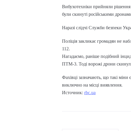
Вибухотехніки прийняли рішення 
були скинуті російськими дронами-
Наразі слідчі Служби безпеки Укр
Поліція закликає громадян не наб
112.
Нагадаємо, раніше подібний інцид
ПТМ-3. Тоді ворожі дрони скинули
Фахівці зазначають, що такі міни
виключно на місці виявлення.
Источник:
rbc.ua