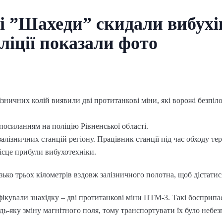
 ”Шахеди” скидали вибухів
оліції показали фото
ізничних колій виявили дві протитанкові міни, які ворожі безпіл
посиланням на поліцію Рівненської області.
 залізничних станцій регіону. Працівник станції під час обходу тер
місце прибули вибухотехніки.
ько трьох кілометрів вздовж залізничного полотна, щоб дістатис
ифікували знахідку – дві протитанкові міни ПТМ-3. Такі боєприп
дь-яку зміну магнітного поля, тому транспортувати їх було небез