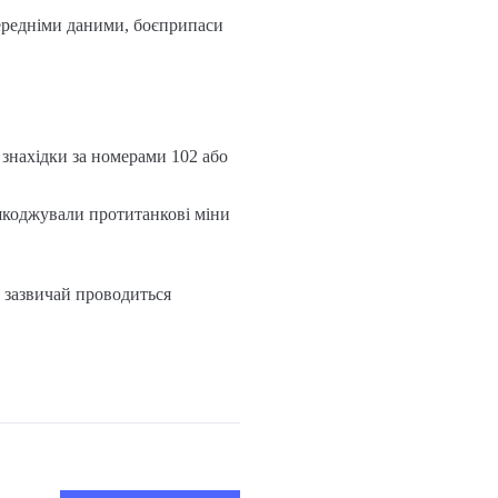
ередніми даними, боєприпаси
 знахідки за номерами 102 або
ешкоджували протитанкові міни
я зазвичай проводиться