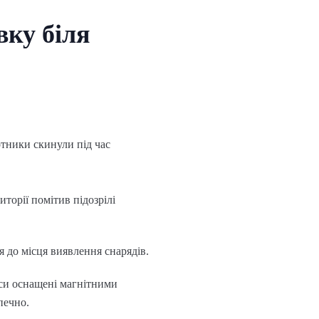
ку біля
отники скинули під час
иторії помітив підозрілі
я до місця виявлення снарядів.
аси оснащені магнітними
печно.