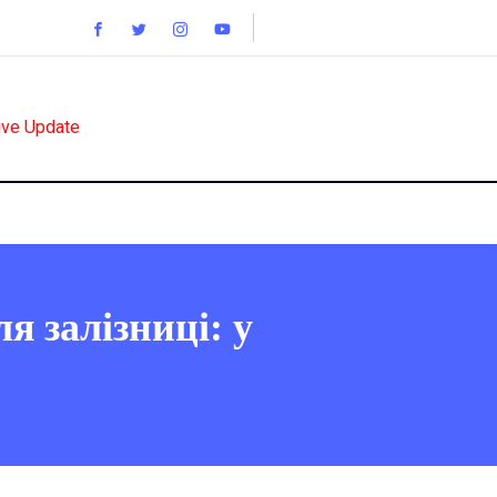
ive Update
я залізниці: у