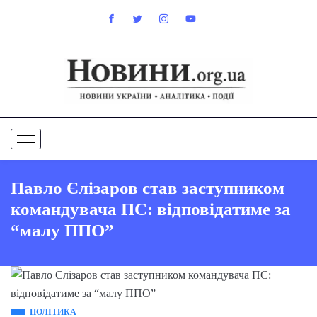
Павло Єлізаров став заступником
командувача ПС: відповідатиме за
“малу ППО”
ПОЛІТИКА