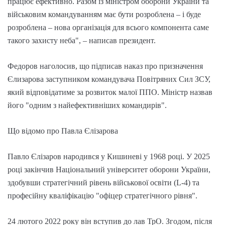
працює ефективно. Разом із міністром оборони України та
військовим командуванням має бути розроблена – і буде
розроблена – нова організація для всього компонента саме
такого захисту неба", – написав президент.
Федоров наголосив, що підписав наказ про призначення
Єлизарова заступником командувача Повітряних Сил ЗСУ,
який відповідатиме за розвиток малої ППО. Міністр назвав
його "одним з найефективніших командирів".
Що відомо про Павла Єлізарова
Павло Єлізаров народився у Кишиневі у 1968 році. У 2025
році закінчив Національний університет оборони України,
здобувши стратегічний рівень військової освіти (L-4) та
професійну кваліфікацію "офіцер стратегічного рівня".
24 лютого 2022 року він вступив до лав ТрО. Згодом, після