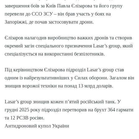
завершення боїв за Київ Павла Єлізарова та його групу
перевели до ССО ЗСУ – він брав участь у боях на
Запоріжжі, де почав застосовувати дрони.
Єлізаров налагодив виробництво важких дронів та створив
окремий загін спеціального призначення Lasar’s group, який
спеціалізується на використанні безпілотників.
Під керівництвом Єлізарова підрозділ Lasar’s group став
одним із найрезультативніших у Силах оборони. Загалом він
знищив ворожої техніки на понад 13 млрд доларів.
Lasar’s group знищив кожен п’ятий російський танк. У
грудні 2025 року підрозділ перетворив на брухт 364 гармати
та 12 РСЗВ росіян.
Антидроновий купол України