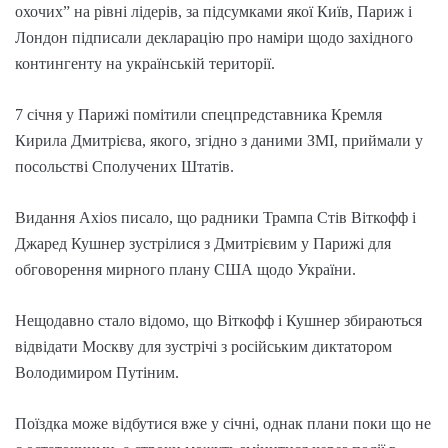
охочих” на рівні лідерів, за підсумками якої Київ, Париж і
Лондон підписали декларацію про наміри щодо західного
контингенту на українській території.
7 січня у Парижі помітили спецпредставника Кремля
Кирила Дмитрієва, якого, згідно з даними ЗМІ, приймали у
посольстві Сполучених Штатів.
Видання Axios писало, що радники Трампа Стів Віткофф і
Джаред Кушнер зустрілися з Дмитрієвим у Парижі для
обговорення мирного плану США щодо України.
Нещодавно стало відомо, що Віткофф і Кушнер збираються
відвідати Москву для зустрічі з російським диктатором
Володимиром Путіним.
Поїздка може відбутися вже у січні, однак плани поки що не