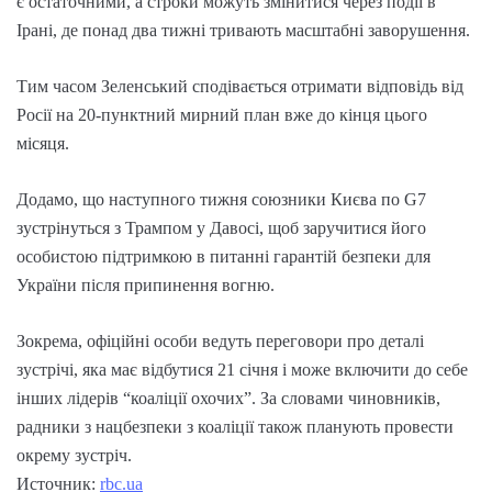
є остаточними, а строки можуть змінитися через події в
Ірані, де понад два тижні тривають масштабні заворушення.
Тим часом Зеленський сподівається отримати відповідь від
Росії на 20-пунктний мирний план вже до кінця цього
місяця.
Додамо, що наступного тижня союзники Києва по G7
зустрінуться з Трампом у Давосі, щоб заручитися його
особистою підтримкою в питанні гарантій безпеки для
України після припинення вогню.
Зокрема, офіційні особи ведуть переговори про деталі
зустрічі, яка має відбутися 21 січня і може включити до себе
інших лідерів “коаліції охочих”. За словами чиновників,
радники з нацбезпеки з коаліції також планують провести
окрему зустріч.
Источник:
rbc.ua