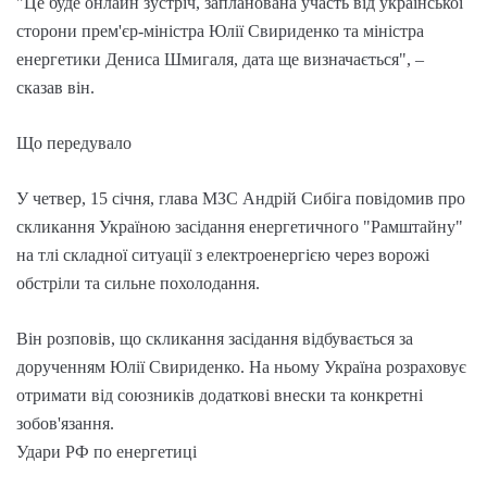
"Це буде онлайн зустріч, запланована участь від української
сторони прем'єр-міністра Юлії Свириденко та міністра
енергетики Дениса Шмигаля, дата ще визначається", –
сказав він.
Що передувало
У четвер, 15 січня, глава МЗС Андрій Сибіга повідомив про
скликання Україною засідання енергетичного "Рамштайну"
на тлі складної ситуації з електроенергією через ворожі
обстріли та сильне похолодання.
Він розповів, що скликання засідання відбувається за
дорученням Юлії Свириденко. На ньому Україна розраховує
отримати від союзників додаткові внески та конкретні
зобов'язання.
Удари РФ по енергетиці