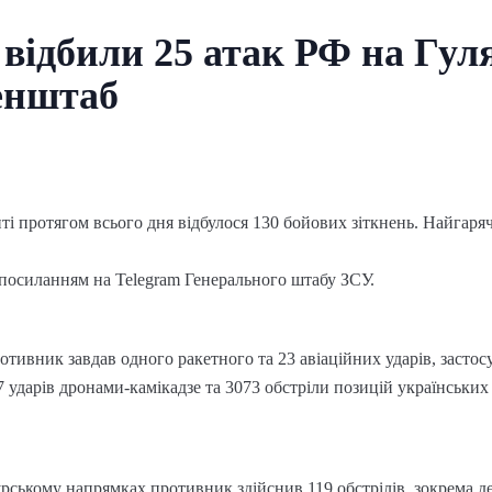
відбили 25 атак РФ на Гул
енштаб
онті протягом всього дня відбулося 130 бойових зіткнень. Найга
 посиланням на Telegram Генерального штабу ЗСУ.
тивник завдав одного ракетного та 23 авіаційних ударів, застосу
 ударів дронами-камікадзе та 3073 обстріли позицій українських 
ському напрямках противник здійснив 119 обстрілів, зокрема де