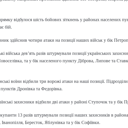
мку відбулося шість бойових зіткнень у районах населених пун
ає бій.
ик здійснив чотири атаки на позиції наших військ у бік Петроп
і війська дев’ять разів штурмували позиції українських захисни
Новоселівка, та у бік населеного пункту Діброва, Липове та Ставк
ські воїни відбили три ворожі атаки на наші позиції. Підрозділ
пунктів Дронівка та Федорівка.
нські захисники відбили дві атаки у районі Ступочок та у бік П
купанти 13 разів штурмували позиції наших захисників в района
Іванопілля, Бересток, Яблунівка та у бік Софіївки.