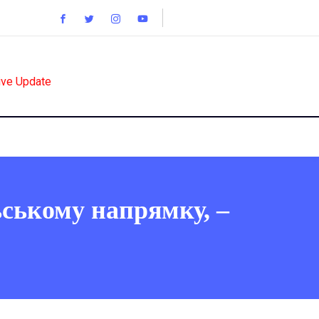
ive Update
ьському напрямку, –