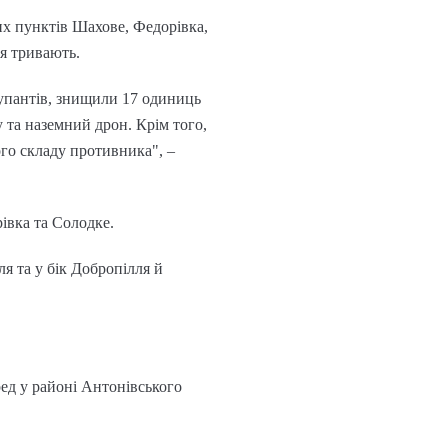
их пунктів Шахове, Федорівка,
ня тривають.
купантів, знищили 17 одиниць
ку та наземний дрон. Крім того,
ого складу противника", –
івка та Солодке.
я та у бік Добропілля й
ед у районі Антонівського