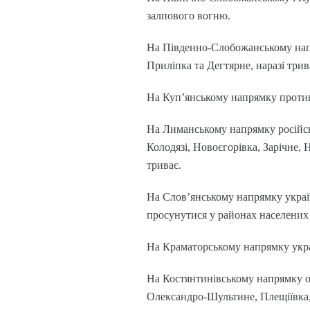
залпового вогню.
На Південно-Слобожанському напря
Приліпка та Дегтярне, наразі трив
На Куп’янському напрямку противн
На Лиманському напрямку російськ
Колодязі, Новоєгорівка, Зарічне, 
триває.
На Слов’янському напрямку україн
просунутися у районах населених 
На Краматорському напрямку украї
На Костянтинівському напрямку о
Олександро-Шультине, Плещіївка, 