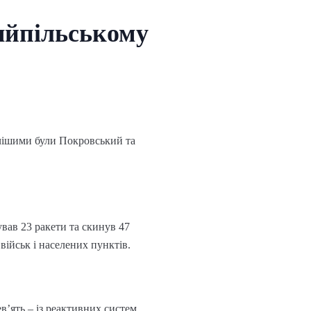
яйпільському
рячішими були Покровський та
вав 23 ракети та скинув 47
військ і населених пунктів.
в’ять – із реактивних систем