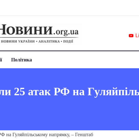
L
ї
Політика
ли 25 атак РФ на Гуляйпіл