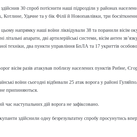
дійснив 30 спроб потіснити наші підрозділи у районах населен
 Котлине, Удачне та у бік Філії й Новопавлівки, три боєзіткнен
 цьому напрямку наші воїни ліквідували 38 та поранили вісім о
ні літальні апарати, дві артилерійські системи, вісім антен зв’яз
ної техніки, два пункти управління БпЛА та 17 укриттів особов
рог вісім разів атакував поблизу населених пунктів Рибне, Єгор
нські воїни сьогодні відбивали 25 атак ворога у районі Гуляйпол
ї не припиняються.
й час наступальних дій ворога не зафіксовано.
упанти здійснили одну безрезультатну спробу просунутись впер