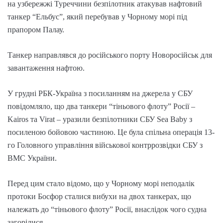
на узбережжі Туреччини безпілотник атакував нафтовий
танкер “Ельбус”, який перебував у Чорному морі під
прапором Палау.
Танкер направлявся до російського порту Новоросійськ для
завантаження нафтою.
У грудні РБК-Україна з посиланням на джерела у СБУ
повідомляло, що два танкери “тіньового флоту” Росії –
Kairos та Virat – уразили безпілотники СБУ Sea Baby з
посиленою бойовою частиною. Це була спільна операція 13-
го Головного управління військової контррозвідки СБУ з
ВМС України.
Перед цим стало відомо, що у Чорному морі неподалік
протоки Босфор сталися вибухи на двох танкерах, що
належать до “тіньового флоту” Росії, внаслідок чого судна
загорілися.