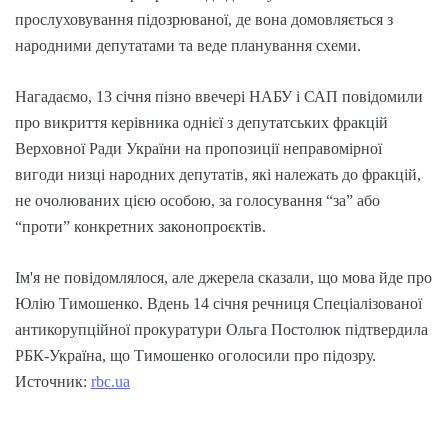
прослуховування підозрюваної, де вона домовляється з
народними депутатами та веде планування схеми.
Нагадаємо, 13 січня пізно ввечері НАБУ і САП повідомили
про викриття керівника однієї з депутатських фракцій
Верховної Ради України на пропозиції неправомірної
вигоди низці народних депутатів, які належать до фракцій,
не очолюваних цією особою, за голосування “за” або
“проти” конкретних законопроєктів.
Ім'я не повідомлялося, але джерела сказали, що мова йде про
Юлію Тимошенко. Вдень 14 січня речниця Спеціалізованої
антикорупційної прокуратури Ольга Постолюк підтвердила
РБК-Україна, що Тимошенко оголосили про підозру.
Источник:
rbc.ua