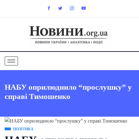
НАБУ оприлюднило “прослушку” у
справі Тимошенко
ПОЛІТИКА