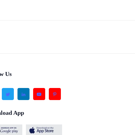
ow Us
load App