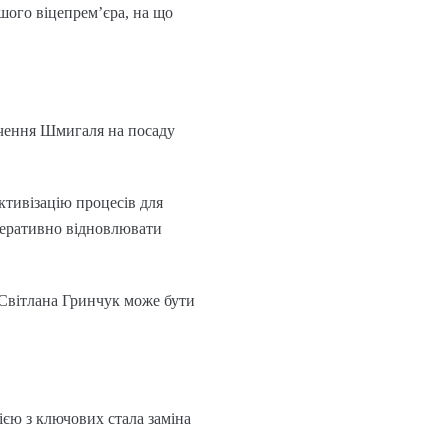
шого віцепрем’єра, на що
ачення Шмигаля на посаду
ктивізацію процесів для
оперативно відновлювати
Світлана Гринчук може бути
ією з ключових стала заміна