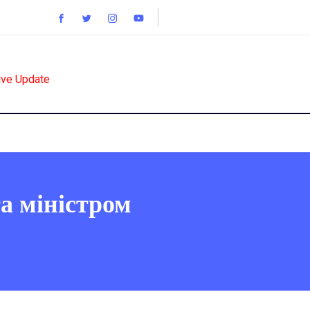
ive Update
а міністром