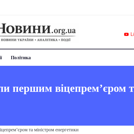
L
ї
Політика
и першим віцепрем’єром т