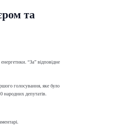
ром та
енергетики. “За” відповідне
ршого голосування, яке було
10 народних депутатів.
аментарі.