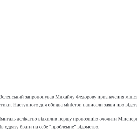
 Зеленський запропонував Михайлу Федорову призначення мініс
етики. Наступного дня обидва міністри написали заяви про відст
мигаль делікатно відхилив першу пропозицію очолити Міненерго
в одразу брати на себе "проблемне" відомство.