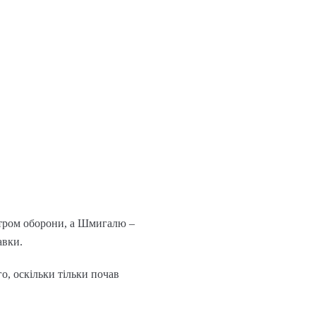
тром оборони, а Шмигалю –
авки.
, оскільки тільки почав