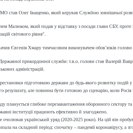
МО став Олег Іващенко, який керував Службою зовнішньої розв
илем Малюком, який подав у відставку з посади глави СБУ, проте 
рацій світового рівня".
ачив Євгенія Хмару тимчасовим виконувачем обов’язків голови
Державної прикордонної служби: т.в.о. голови став Валерій Вав
ькових адміністрацій.
рестановки підготовкою держави до будь-якого розвитку подій у 
о результату, але повинна бути готовою до сценарію, коли Росія
яду планується глибоке перезавантаження оборонного сектору та
ржавні інституції працюють ефективно й злагоджено.
очолював український уряд (2020-2025 роки). На цій він пробув 
ипала на складний період: спочатку – пандемії коронавірусу, а 