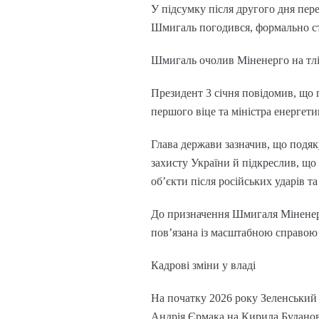
У підсумку після другого дня пе
Шмигаль погодився, формально с
Шмигаль очолив Міненерго на тлі
Президент 3 січня повідомив, що
першого віце та міністра енергети
Глава держави зазначив, що подяк
захисту України й підкреслив, що
об’єкти після російських ударів т
До призначення Шмигаля Міненер
пов’язана із масштабною справою 
Кадрові зміни у владі
На початку 2026 року Зеленський 
Андрія Єрмака на Кирила Буданов