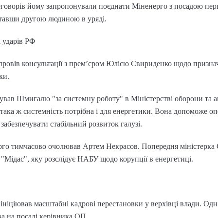
реговорів йому запропонували поєднати Міненерго з посадою пер
тавши другою людиною в уряді.
 ударів РФ
 провів консультації з премʼєром Юлією Свириденко щодо призн
ки.
ував Шмигалю "за системну роботу" в Міністерстві оборони та а
 така ж системність потрібна і для енергетики. Вона допоможе 
а забезпечувати стабільний розвиток галузі.
го тимчасово очолював Артем Некрасов. Попередня міністерка 
"Мідас", яку розслідує НАБУ щодо корупції в енергетиці.
ініціював масштабні кадрові перестановки у верхівці влади. Одн
а на посаді керівника ОП.