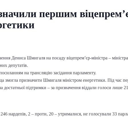
начили першим віцепрем’є
ргетики
ення Дениса Шмигаля на посаду віцепрем’єр-міністра – міністра 
них депутатів.
посиланням на трансляцію засідання парламенту.
да змогла призначити Шмигаля міністром енергетики. Під час пе
ла достатньої підтримки – за призначення віддали голоси лише 2
246 нардепів, 2 – проти, 20 – утрималися, не голосували 33 парл