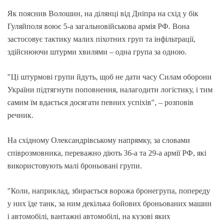
Як пояснив Волошин, на ділянці від Дніпра на схід у бік
Гуляйполя воює 5-а загальновійськова армія РФ. Вона
застосовує тактику малих піхотних груп та інфільтрації,
здійснюючи штурми хвилями – одна група за одною.
"Ці штурмові групи йдуть, щоб не дати часу Силам оборони
України підтягнути поповнення, налагодити логістику, і тим
самим їм вдається досягати певних успіхів", – розповів
речник.
На східному Олександрівському напрямку, за словами
співрозмовника, переважно діють 36-а та 29-а армії РФ, які
використовують малі броньовані групи.
"Коли, наприклад, збирається ворожа бронегрупа, попереду
у них їде танк, за ним декілька бойових броньованих машин
і автомобілі, вантажні автомобілі, на кузові яких