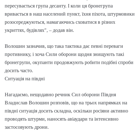
пересувається група десанту. І коли ця бронегрупа
вривається в наш населений пункт, їхня піхота, штурмовики
розосереджуються, намагаючись сховатися в різних
укриттях, будівлях", – додав він.
Волошин зазначив, що така тактика дає певні переваги
противнику, і хоча Сили оборони щодня знищують такі
бронегрупи, окупанти продовжують робити подібні спроби
досить часто.
Ситуація на півдні
Нагадаємо, нещодавно речник Сил оборони Півдня
Владислав Волошин розповів, що на трьох напрямках на
півдні ситуація досить складна, оскільки росіяни активно
проводять штурми, наносять авіаудари та інтенсивно
застосовують дрони.