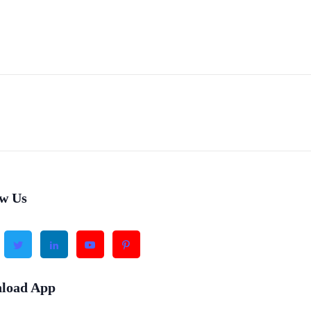
ow Us
load App