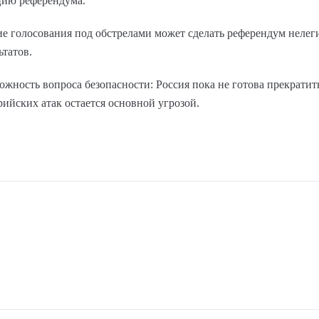
цию референдума.
ие голосования под обстрелами может сделать референдум нелег
ьтатов.
жность вопроса безопасности: Россия пока не готова прекратить
ийских атак остается основной угрозой.