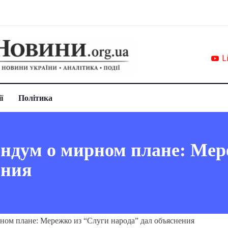
L
ї
Політика
ндум о мирном плане: Мер
ения