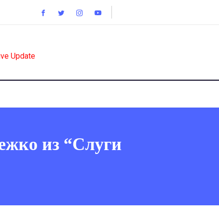
ive Update
ежко из “Слуги