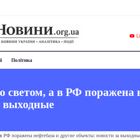
L
ї
Політика
о светом, а в РФ поражена 
а выходные