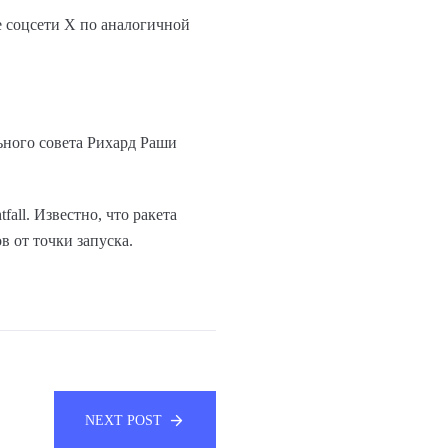
 соцсети Х по аналогичной
ьного совета Рихард Раши
all. Известно, что ракета
в от точки запуска.
NEXT POST