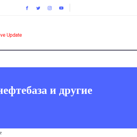
ive Update
нефтебаза и другие