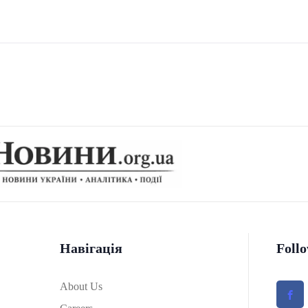
Навігація
Foll
About Us