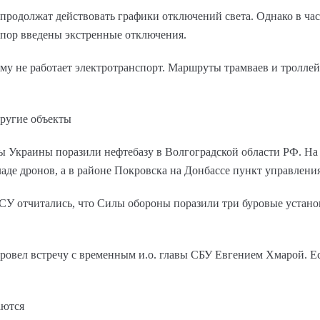
 продолжат действовать графики отключений света. Однако в час
х пор введены экстренные отключения.
му не работает электротранспорт. Маршруты трамваев и тролле
другие объекты
ны Украины поразили нефтебазу в Волгоградской области РФ. Н
аде дронов, а в районе Покровска на Донбассе пункт управлени
СУ отчитались, что Силы обороны поразили три буровые устан
овел встречу с временным и.о. главы СБУ Евгением Хмарой. Ес
аются