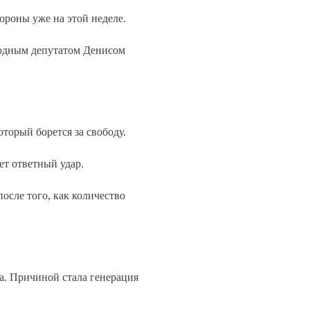
роны уже на этой неделе.
родным депутатом Денисом
орый борется за свободу.
ет ответный удар.
сле того, как количество
а. Причиной стала генерация