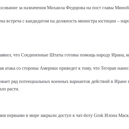
сование за назначения Михаила Федорова на пост главы Минобо
ена встреча с кандидатом на должность министра юстиции – на
явил, что Соединенные Штаты готовы помощь народу Ирана, кот
 атака со стороны Америки приведет к тому, что Тегеран нанес
ает ряд потенциальных военных вариантов действий в Иране по
ало расти.
ия первыми в мире закрыли доступ к чат-боту Grok Илона Маск
.