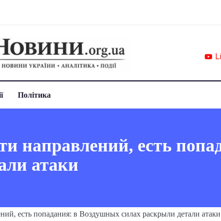
L
ї
Політика
ти направлений, есть попа
али атаки