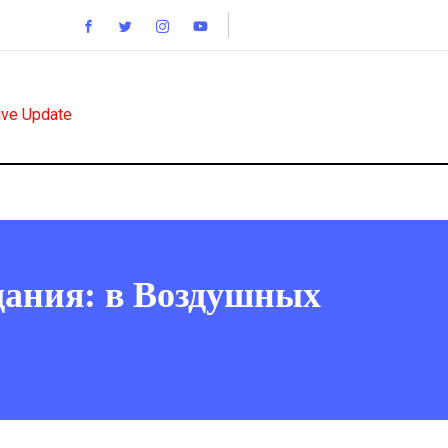
ive Update
дания: в Воздушных