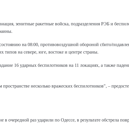
иация, зенитные ракетные войска, подразделения РЭБ и беспи
раины.
состоянию на 08:00, противовоздушной обороной сбито/подавл
х типов на севере, юге, востоке и центре страны.
адание 16 ударных беспилотников на 11 локациях, а также паден
м пространстве несколько вражеских беспилотников", – предост
 в очередной раз ударили по Одессе, в результате обстрела по