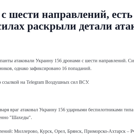
с шести направлений, есть
силах раскрыли детали ата
купанты атаковали Украину 156 дронами с шести направлений.
ников, однако зафиксировано 16 попаданий.
о ссылкой на Telegram Воздушных сил ВСУ.
нваря враг атаковал Украину 156 ударными беспилотниками типа
менно "Шахеды".
лений: Миллерово, Курск, Орел, Брянск, Приморско-Ахтарск – 