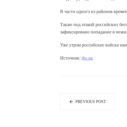
В части одного из районов време
Также под атакой российских бес
зафиксировано попадание в нежил
Уже утром российские войска на
Источник:
rbc.ua
PREVIOUS POST