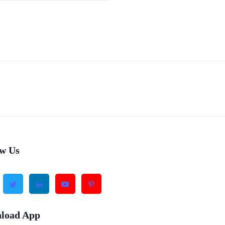
ow Us
load App