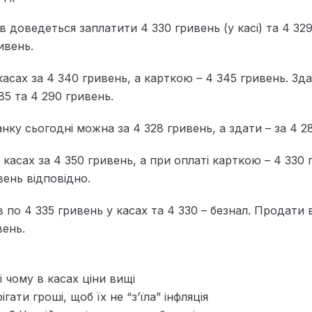
в доведеться заплатити 4 330 гривень (у касі) та 4 329
ивень.
сах за 4 340 гривень, а карткою – 4 345 гривень. Зда
5 та 4 290 гривень.
нку сьогодні можна за 4 328 гривень, а здати – за 4 2
касах за 4 350 гривень, а при оплаті карткою – 4 330 
вень відповідно.
 по 4 335 гривень у касах та 4 330 – безнал. Продати 
вень.
і чому в касах ціни вищі
ігати гроші, щоб їх не “з’їла” інфляція