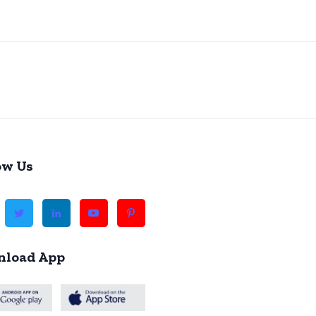
ow Us
load App