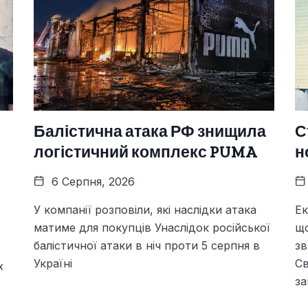
Балістична атака РФ знищила
С
логістичний комплекс PUMA
н
6 Серпня, 2026
У компанії розповіли, які наслідки атака
Ек
матиме для покупців Унаслідок російської
щ
балістичної атаки в ніч проти 5 серпня в
зв
Україні
Св
х
за