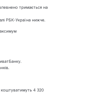
 впевнено тримається на
алі РБК-Україна нижче.
максимум
иватБанку.
нків.
у коштуватимуть 4 320