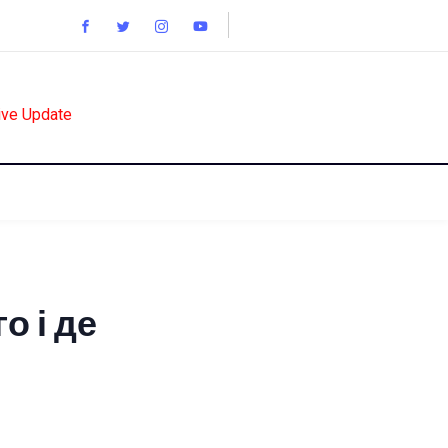
ive Update
о і де