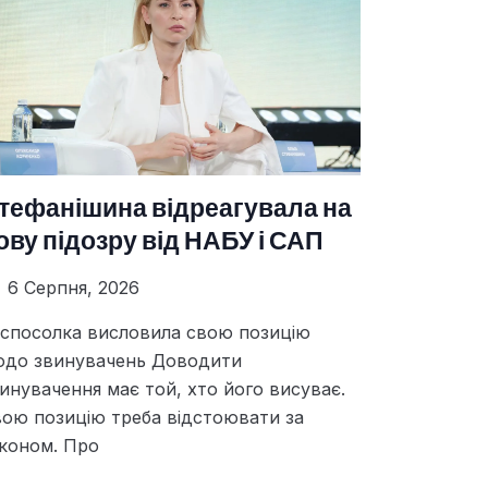
тефанішина відреагувала на
ову підозру від НАБУ і САП
6 Серпня, 2026
спосолка висловила свою позицію
одо звинувачень Доводити
инувачення має той, хто його висуває.
ою позицію треба відстоювати за
коном. Про