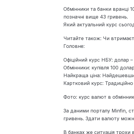
Обмінники та банки вранці 
позначні вище 43 гривень.
Який актуальний курс сьогод
Читайте також: Чи втримаєт
Головне:
Офіційний курс НБУ: долар –
Обмінники: купівля 100 долар
Найкраща ціна: Найдешевший
Картковий курс: Традиційно н
Фото: курс валют в обмінник
За даними порталу Minfin, с
гривень. Здати валюту можна
В банках же ситуація трохи в