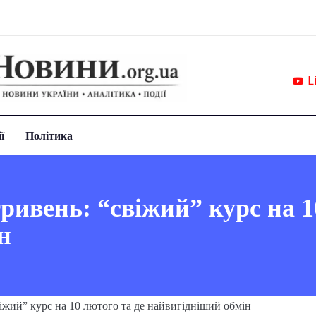
L
ї
Політика
гривень: “свіжий” курс на 1
н