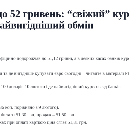
до 52 гривень: “свіжий” кур
найвигідніший обмін
фіційно подорожчав до 51,12 гривні, а в деяких касах банків ку
и та де вигідніше купувати євро сьогодні – читайте в матеріалі 
100 доларів 10 лютого і де найвигідніший курс: огляд банків
6 коп. порівняно з 9 лютого).
івля за 51,30 грн, продаж – 51,50 грн.
ах при оплаті карткою ціна сягає 51,81 грн.