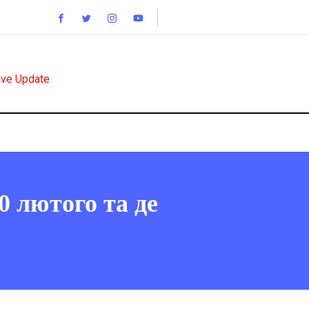
ive Update
0 лютого та де