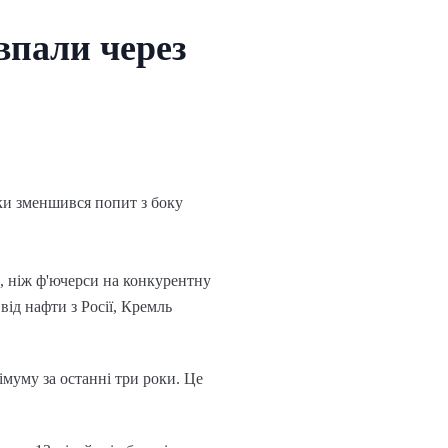
впали через
ьки зменшився попит з боку
, ніж ф'ючерси на конкурентну
від нафти з Росії, Кремль
імуму за останні три роки. Це