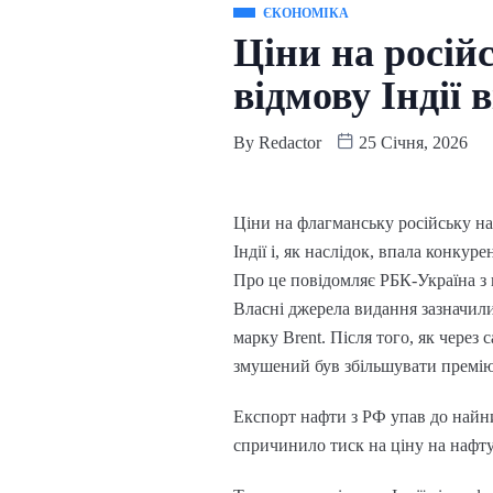
ЄКОНОМІКА
Ціни на росій
відмову Індії 
By
Redactor
25 Січня, 2026
Ціни на флагманську російську на
Індії і, як наслідок, впала конкуре
Про це повідомляє РБК-Україна з
Власні джерела видання зазначили
марку Brent. Після того, як через
змушений був збільшувати премію
Експорт нафти з РФ упав до найниж
спричинило тиск на ціну на нафт