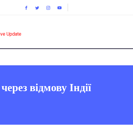
ive Update
через відмову Індії