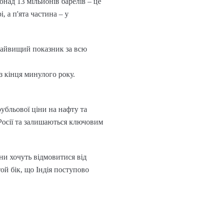
понад 13 мільйонів барелів – це
 а п'ята частина – у
 найвищий показник за всю
з кінця минулого року.
.
рубльової ціни на нафту та
Росії та залишаються ключовим
ни хочуть відмовитися від
той бік, що Індія поступово