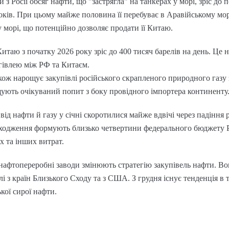
и з Росії обсяг нафти, що "застрягла" на танкерах у морі, зріс до 
оків. При цьому майже половина її перебуває в Аравійському морі,
 морі, що потенційно дозволяє продати її Китаю.
Китаю з початку 2026 року зріс до 400 тисяч барелів на день. Це
гівлею між РФ та Китаєм.
кож нарощує закупівлі російського скрапленого природного газу 
ують очікуваний попит з боку провідного імпортера континенту
д нафти й газу у січні скоротилися майже вдвічі через падіння 
дходження формують близько четвертини федерального бюджету 
 та інших витрат.
 нафтопереробні заводи змінюють стратегію закупівель нафти. Во
лі з країн Близького Сходу та з США. З грудня існує тенденція в 
кої сирої нафти.