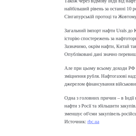
Також через відмову Індії від нафт
найбільший рівень за останні 10 р
Сінгапурській протоці та Жовтому
Загальний імпорт нафти Urals до 
історію спостережень за нафтотор
Зазначимо, окрім нафти, Китай та
Опубліковані дані значно перевищ
Але при цьому всьому доходи РФ ві
зміцнення рубля. Нафтогазові на
джерелом фінансування військових
Одна з головних причин – в Індії
нафти з Росії та збільшити закупів
зменшує об'єми закупівель російсь
Источник:
rbc.ua