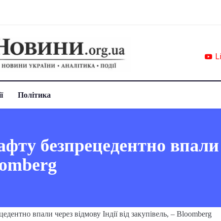
L
ї
Політика
афту безпрецедентно впали 
oomberg