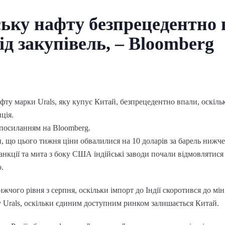
ську нафту безпрецедентно 
від закупівель, – Bloomberg
фту марки Urals, яку купує Китай, безпрецедентно впали, оскіл
нція.
 посиланням на Bloomberg.
, що цього тижня ціни обвалилися на 10 доларів за барель нижче
 санкції та мита з боку США індійські заводи почали відмовлятися 
.
чого рівня з серпня, оскільки імпорт до Індії скоротився до мін
у Urals, оскільки єдиним доступним ринком залишається Китай.