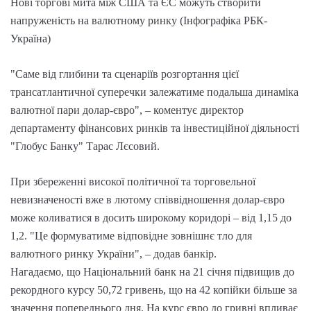
Нові торгові мита між США та ЄС можуть створити
напруженість на валютному ринку (Інфографіка РБК-
Україна)
"Саме від глибини та сценаріїв розгортання цієї
трансатлантичної суперечки залежатиме подальша динаміка
валютної пари долар-євро", – коментує директор
департаменту фінансових ринків та інвестиційної діяльності
"Глобус Банку" Тарас Лєсовий.
При збереженні високої політичної та торговельної
невизначеності вже в лютому співвідношення долар-євро
може коливатися в досить широкому коридорі – від 1,15 до
1,2. "Це формуватиме відповідне зовнішнє тло для
валютного ринку України", – додав банкір.
Нагадаємо, що Національний банк на 21 січня підвищив до
рекордного курсу 50,72 гривень, що на 42 копійки більше за
значення попереднього дня. На курс євро до гривні впливає