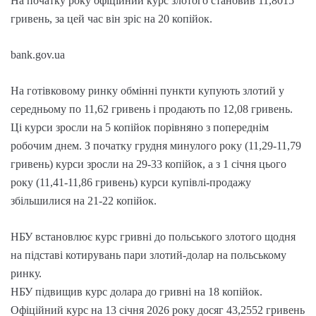
На початку року офіційний курс злотого становив 11,8015
гривень, за цей час він зріс на 20 копійок.
bank.gov.ua
На готівковому ринку обмінні пункти купують злотий у
середньому по 11,62 гривень і продають по 12,08 гривень.
Ці курси зросли на 5 копійок порівняно з попереднім
робочим днем. З початку грудня минулого року (11,29-11,79
гривень) курси зросли на 29-33 копійок, а з 1 січня цього
року (11,41-11,86 гривень) курси купівлі-продажу
збільшилися на 21-22 копійок.
НБУ встановлює курс гривні до польського злотого щодня
на підставі котирувань пари злотий-долар на польському
ринку.
НБУ підвищив курс долара до гривні на 18 копійок.
Офіційний курс на 13 січня 2026 року досяг 43,2552 гривень