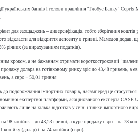
ії українських банків і голови правління "Глобус Банку" Сергія 
.
іант для заощаджень – диверсифікація, тобто зберігання коштів 
то відкласти для відкриття депозиту в гривні. Мамедов додав, щ
3% річних (за вирахуванням податків).
ічним кроком, а не бажанням отримати короткостроковий "шален
 продажу долара на готівковому ринку зріс до 43,48 гривень, а єв
ень, а євро – 50,01 гривня.
ь до подорожчання імпортних товарів, насамперед це стосується
номічної експертної платформи, асоційованого експерта CASE U
ожчають лише на кілька відсотків у січні і тільки імпортного ви
 на 98 копійок – до 43,53 гривні, а курс продажу євро – на 78 коп
1 копійку (долар) і на 74 копійки (євро).