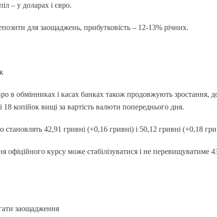
л – у доларах і євро.
епозити для заощаджень, прибутковість – 12-13% річних.
к
вро в обмінниках і касах банках також продовжують зростання, до
 і 18 копійок вищі за вартість валюти попереднього дня.
о становлять 42,91 гривні (+0,16 гривні) і 50,12 гривні (+0,18 гри
ня офіційного курсу може стабілізуватися і не перевищуватиме 43,
рігати заощадження