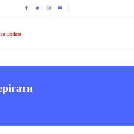
ive Update
ерігати