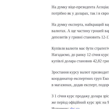
На думку віце-президента Асоціац
потрібно як у доларах, так і в євро
На думку експерта, найкращий вар
валютах. А ще частину грошей вар
депозитів у гривні становить 12-1
Купівля валюти має бути стратег
Нагадаємо, до ранку 12 січня курс
купівлі долара становив 42,82 грив
Зростання курсу валют призводит
координатор експертних груп Еко
в магазинах, додав експерт, подор
З 1 січня курс продажу долара зріс
же період офіційний курс зріс на 9
Источник:
rbc.ua