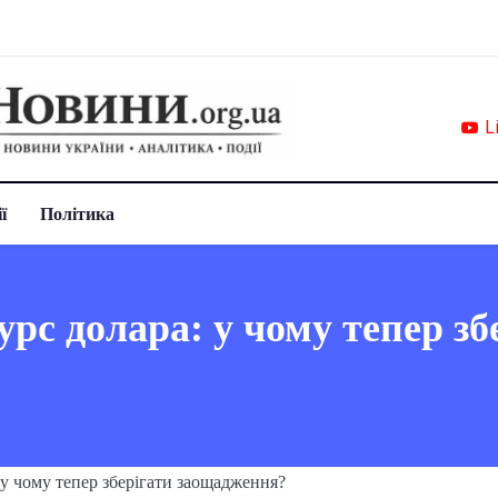
L
ї
Політика
рс долара: у чому тепер зб