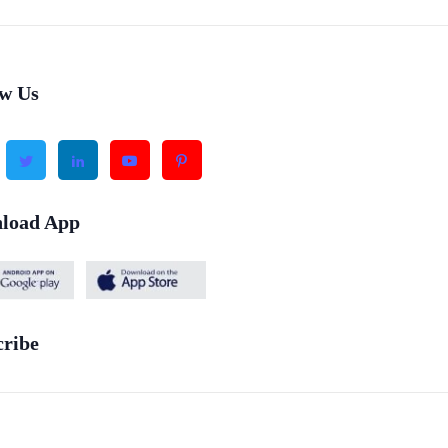
ow Us
load App
cribe