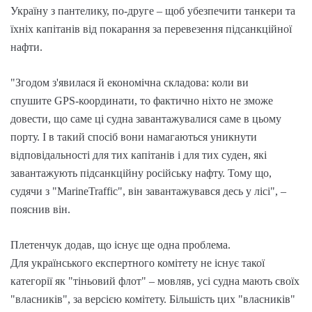
Україну з пантелику, по-друге – щоб убезпечити танкери та
їхніх капітанів від покарання за перевезення підсанкційної
нафти.
"Згодом з'явилася й економічна складова: коли ви
спушите GPS-координати, то фактично ніхто не зможе
довести, що саме ці судна завантажувалися саме в цьому
порту. І в такий спосіб вони намагаються уникнути
відповідальності для тих капітанів і для тих суден, які
завантажують підсанкційну російську нафту. Тому що,
судячи з "MarineTraffic", він завантажувався десь у лісі", –
пояснив він.
Плетенчук додав, що існує ще одна проблема.
Для українського експертного комітету не існує такої
категорії як "тіньовий флот" – мовляв, усі судна мають своїх
"власників", за версією комітету. Більшість цих "власників"