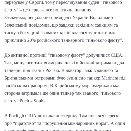
перебуває у Європі, тому переслідування суден "тіньового
флоту" – це перш за все політичне питання.
Зазначимо, нещодавно президент України Володимир
Зеленський повідомив, що завдяки західним санкціям та
тиску з боку цивілізованих країн вдалося зупинити вже
приблизно 20% російського танкерного “тіньового флоту”.
До активної протидії “тіньовому флоту” долучилися США.
Так, минулого тижня американські військові затримали два
танкери, пов’язані з Росією. В акваторії між Ісландією та
Британськими островами було зупинено танкер Marinera під
російським прапором. В Карибському морі американська
сторона затримала ще один танкер так званого “тіньового
флоту” Росії – Sophia.
В Росії дії США викликали істерику. Там почався вереск
про “піратство” та “порушення міжнародних норм”. А один
з депутатів державної думи заявив, що потрібно дати