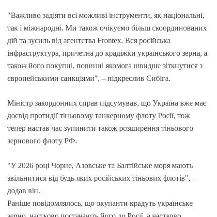
"Важливо задіяти всі можливі інструменти, як національні,
так і міжнародні. Ми також очікуємо більш скоординованих
дій та зусиль від агентства Frontex. Вся російська
інфраструктура, причетна до крадіжки українського зерна, а
також його покупці, повинні якомога швидше зіткнутися з
європейськими санкціями", – підкреслив Сибіга.
Міністр закордонних справ підсумував, що Україна вже має
досвід протидії тіньовому танкерному флоту Росії, тож
тепер настав час зупинити також розширення тіньового
зернового флоту РФ.
"У 2026 році Чорне, Азовське та Балтійське моря мають
звільнитися від будь-яких російських тіньових флотів", –
додав він.
Раніше повідомлялось, що окупанти крадуть українське
зерно, частково постачають його до Росії, а частково