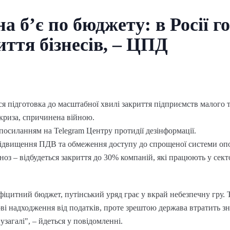
а б’є по бюджету: в Росії г
иття бізнесів, – ЦПД
ся підготовка до масштабної хвилі закриття підприємств малого т
криза, спричинена війною.
посиланням на Telegram Центру протидії дезінформації.
і підвищення ПДВ та обмеження доступу до спрощеної системи оп
оз – відбудеться закриття до 30% компаній, які працюють у сект
цитний бюджет, путінський уряд грає у вкрай небезпечну гру. Т
ві надходження від податків, проте зрештою держава втратить зна
узагалі", – йдеться у повідомленні.