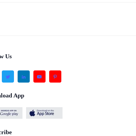
ow Us
load App
cribe