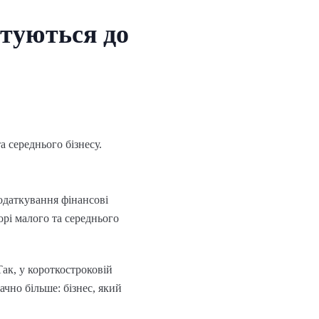
отуються до
а середнього бізнесу.
одаткування фінансові
орі малого та середнього
ак, у короткостроковій
чно більше: бізнес, який