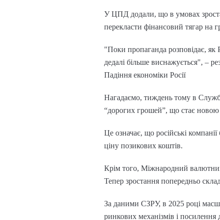
У ЦПД додали, що в умовах зроста
перекласти фінансовий тягар на гр
"Поки пропаганда розповідає, як Р
дедалі більше виснажується", – ре
Падіння економіки Росії
Нагадаємо, тиждень тому в Службі
“дорогих грошей”, що стає новою 
Це означає, що російські компанії
ціну позикових коштів.
Крім того, Міжнародний валютний 
Тепер зростання попередньо склад
За даними СЗРУ, в 2025 році масшт
ринкових механізмів і посилення