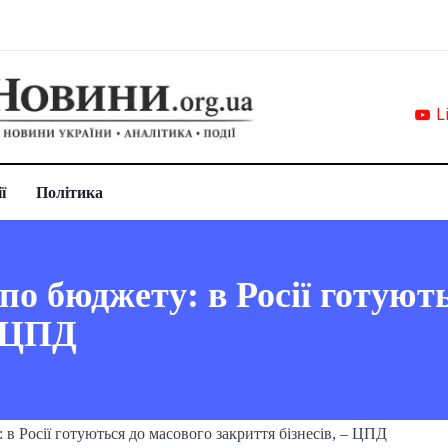
L
ї
Політика
 по бюджету: в Росії готуют
– ЦПД