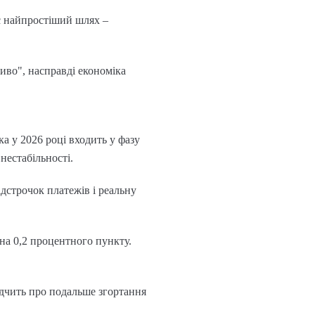
ає найпростіший шлях –
диво", насправді економіка
а у 2026 році входить у фазу
нестабільності.
ідстрочок платежів і реальну
на 0,2 процентного пункту.
відчить про подальше згортання