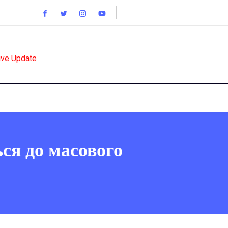
ive Update
ься до масового