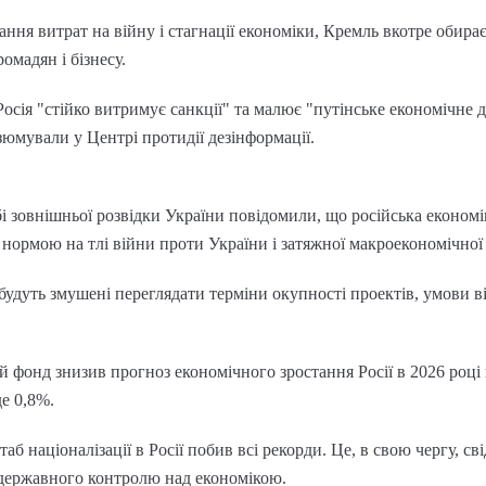
ння витрат на війну і стагнації економіки, Кремль вкотре обир
омадян і бізнесу.
осія "стійко витримує санкції" та малює "путінське економічне 
зюмували у Центрі протидії дезінформації.
 зовнішньої розвідки України повідомили, що російська економік
нормою на тлі війни проти України і затяжної макроекономічної 
 будуть змушені переглядати терміни окупності проектів, умови в
фонд знизив прогноз економічного зростання Росії в 2026 році 
е 0,8%.
аб націоналізації в Росії побив всі рекорди. Це, в свою чергу, с
 державного контролю над економікою.