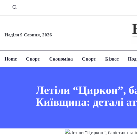
Неділя 9 Серпня, 2026
Home
Спорт
Єкономіка
Спорт
Бізнес
Поді
Летіли “Циркон”, б
Київщина: деталі а