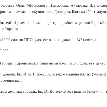
 Курська, Орла, Міллерового, Приморсько-Ахтарська, Шаталового
рим та з тимчасово окупованого Донецька. Близько 250 із запу
я, зенітні ракетні війська, підрозділи радіоелектронної боротьби
ни України.
 10:00 силами ППО було збито або подавлено 342 повітряні цілі
С-300;
рбера" і дрони інших типів на півночі, півдні, сході та в центрі
24 ударних БпЛА на 11 локаціях, а також падіння збитих (уламки)
 уточнюється.
осторі декілька ворожих БпЛА. Дотримуйтесь правил безпеки", –