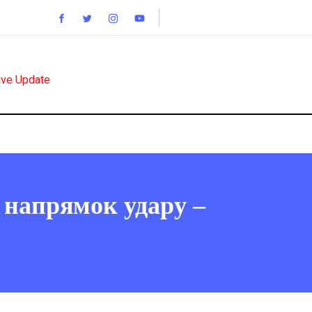
ive Update
 напрямок удару –