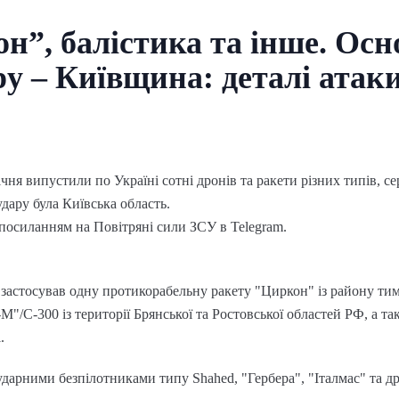
н”, балістика та інше. Ос
у – Київщина: деталі атак
січня випустили по Україні сотні дронів та ракети різних типів, с
ару була Київська область.
посиланням на Повітряні сили ЗСУ в Telegram.
 застосував одну протикорабельну ракету "Циркон" із району ти
М"/С-300 із території Брянської та Ростовської областей РФ, а т
.
 ударними безпілотниками типу Shahed, "Гербера", "Італмас" та д