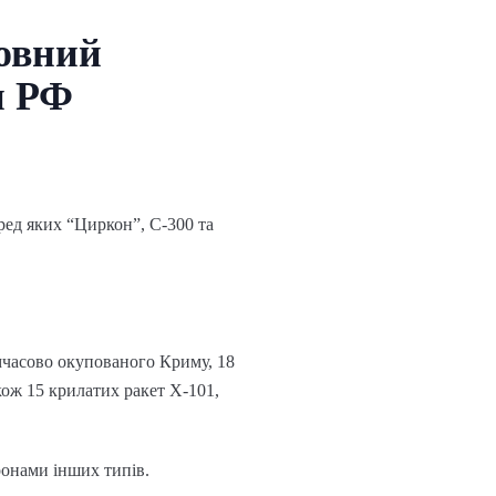
новний
и РФ
еред яких “Циркон”, С-300 та
мчасово окупованого Криму, 18
акож 15 крилатих ракет Х-101,
ронами інших типів.