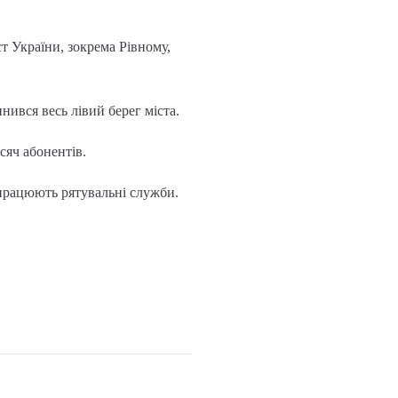
т України, зокрема Рівному,
нився весь лівий берег міста.
сяч абонентів.
 працюють рятувальні служби.