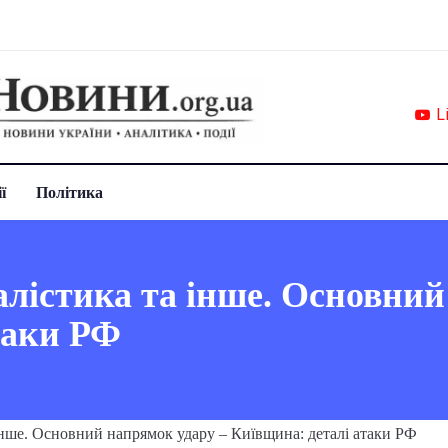
L
ї
Політика
алістика та інше. Основний
таки РФ