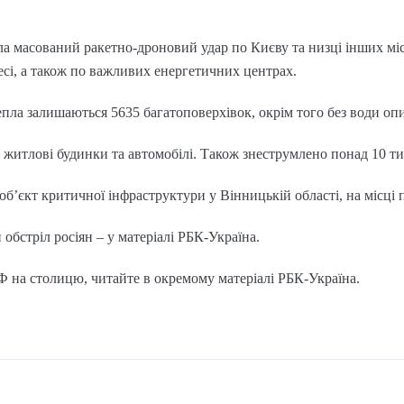
ила масований ракетно-дроновий удар по Києву та низці інших міс
сі, а також по важливих енергетичних центрах.
тепла залишаються 5635 багатоповерхівок, окрім того без води опи
 житлові будинки та автомобілі. Також знеструмлено понад 10 ти
обʼєкт критичної інфраструктури у Вінницькій області, на місці
обстріл росіян – у матеріалі РБК-Україна.
РФ на столицю, читайте в окремому матеріалі РБК-Україна.