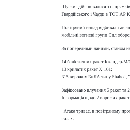
Пуски здійснювалися з напрямків
Гвардійського і Чауди в ТОТ АР К
Повітряний напад відбивали авіаці
мобільні вогневі групи Сил оборо
За попередніми даними, станом на
14 балістичних ракет Іскандер-М/
13 крилатих ракет Х-101;
315 ворожих БпЛА типу Shahed, "Ге
Зафіксовано влучання 5 ракет та 
Інформація щодо 2 ворожих ракет
"Атака триває, в повітряному пр
силах.