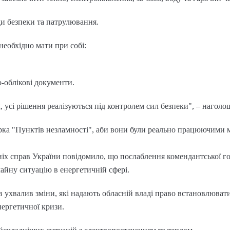
ди безпеки та патрулювання.
необхідно мати при собі:
о-облікові документи.
 усі рішення реалізуються під контролем сил безпеки", – наголош
ірка "Пунктів незламності", аби вони були реально працюючими 
.
ніх справ України повідомило, що послаблення комендантської г
айну ситуацію в енергетичній сфері.
ів ухвалив зміни, які надають обласній владі право встановлювати
нергетичної кризи.