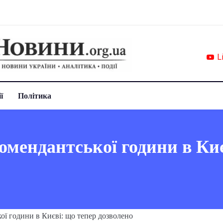
L
ї
Політика
омендантської години в Киє