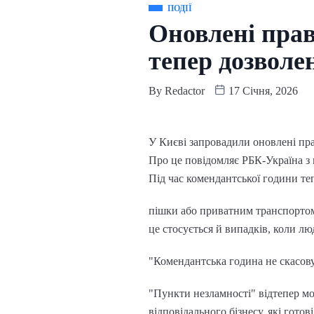
ПОДІЇ
Оновлені прав
тепер дозволе
By
Redactor
17 Січня, 2026
У Києві запровадили оновлені пра
Про це повідомляє РБК-Україна з 
Під час комендантської години те
пішки або приватним транспортом,
це стосується й випадків, коли лю
"Комендантська година не скасовує
"Пункти незламності" відтепер мо
відповідального бізнесу, які готов