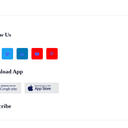
ow Us
load App
cribe