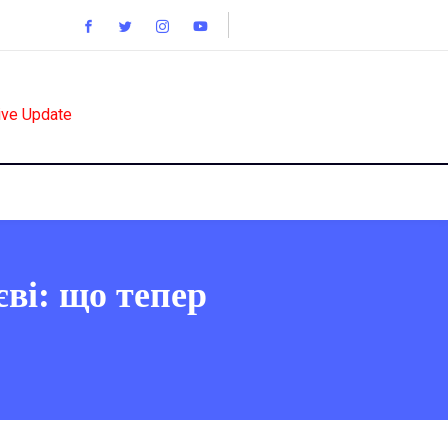
ive Update
ві: що тепер