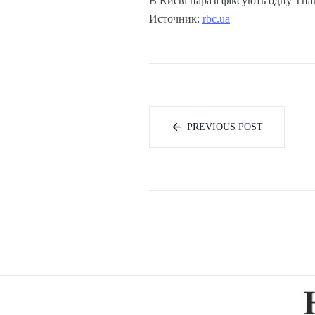
В Києві наразі фіксують одну з н
Источник:
rbc.ua
PREVIOUS POST