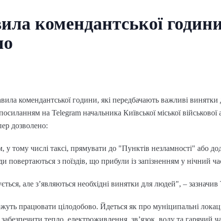
ила комендантської години
но
вила комендантської години, які передбачають важливі винятки 
посиланням на Telegram начальника Київської міської військової 
пер дозволено:
 у тому числі таксі, прямувати до "Пунктів незламності" або до
ди повертаються з поїздів, що прибули із запізненням у нічний ча
ться, але з’являються необхідні винятки для людей", – зазначив
жуть працювати цілодобово. Йдеться як про муніципальні локації
і забезпечити тепло, електроживлення, зв’язок, воду та гарячий ч