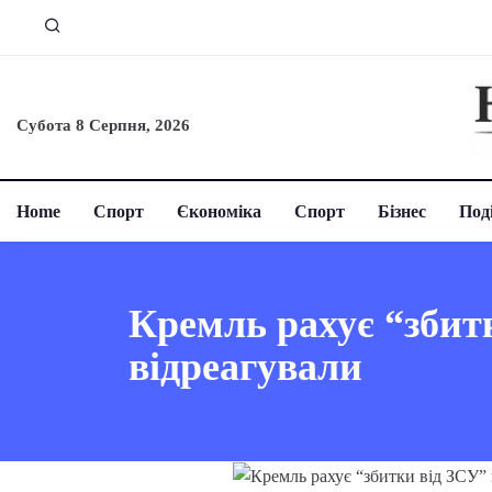
Субота 8 Серпня, 2026
Home
Спорт
Єкономіка
Спорт
Бізнес
Поді
Кремль рахує “збитк
відреагували