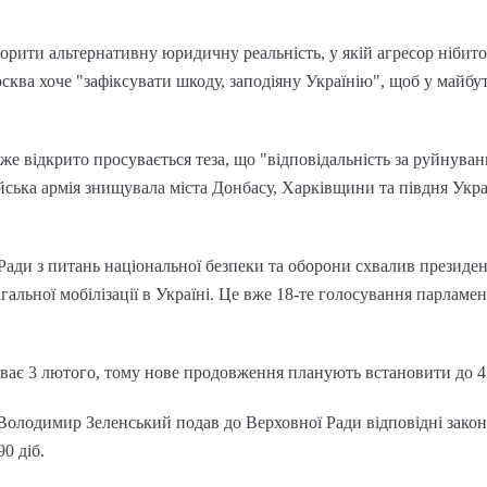
рити альтернативну юридичну реальність, у якій агресор нібит
Москва хоче "зафіксувати шкоду, заподіяну Українію", щоб у майб
е відкрито просувається теза, що "відповідальність за руйнуван
сійська армія знищувала міста Донбасу, Харківщини та півдня Укр
Ради з питань національної безпеки та оборони схвалив президен
альної мобілізації в Україні. Це вже 18-те голосування парламен
иває 3 лютого, тому нове продовження планують встановити до 4 
 Володимир Зеленський подав до Верховної Ради відповідні закон
0 діб.