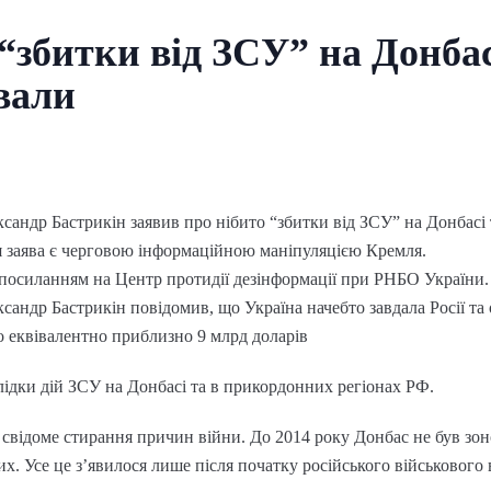
“збитки від ЗСУ” на Донбас
ували
сандр Бастрикін заявив про нібито “збитки від ЗСУ” на Донбасі
Ця заява є черговою інформаційною маніпуляцією Кремля.
 посиланням на Центр протидії дезінформації при РНБО України.
сандр Бастрикін повідомив, що Україна начебто завдала Росії та
о еквівалентно приблизно 9 млрд доларів
лідки дій ЗСУ на Донбасі та в прикордонних регіонах РФ.
відоме стирання причин війни. До 2014 року Донбас не був зон
х. Усе це з’явилося лише після початку російського військового 