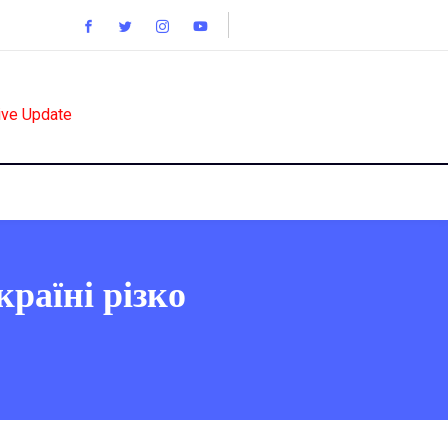
ive Update
раїні різко