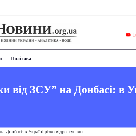
L
ї
Політика
и від ЗСУ” на Донбасі: в Ук