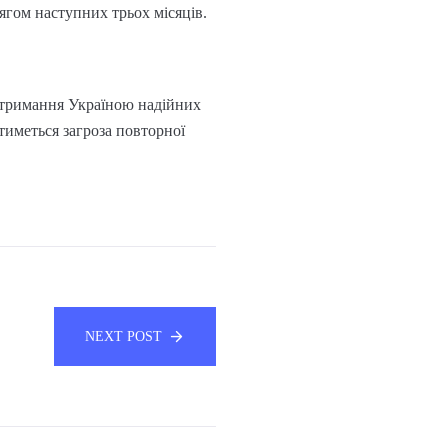
тягом наступних трьох місяців.
отримання Україною надійних
атиметься загроза повторної
NEXT POST