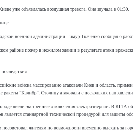
Киеве уже объявлялась воздушная тревога. Она звучала в 01:30.
лице.
родской военной администрации Тимур Ткаченко сообщал о раб
ском районе пожар в нежилом здании в результате атаки вражеск
е последствия
ссийские войска массированно атаковали Киев и область, примен
е ракеты “Калибр”. Столицу атаковали с нескольких направлени
 городе ввели экстренные отключения электроэнергии. В КГГА об
ов является стандартной технической процедурой для защиты об
 посоветовал жителям по возможности временно выехать за гор