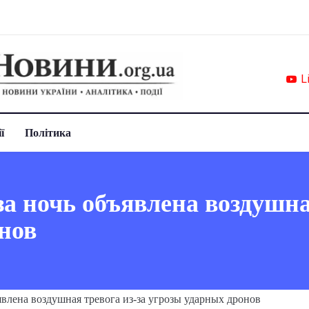
L
ї
Політика
за ночь объявлена воздушна
нов