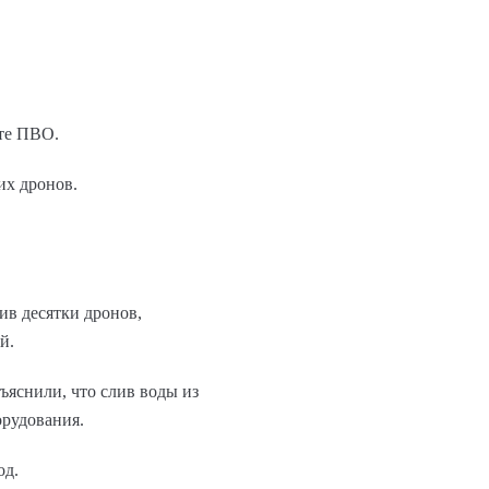
оте ПВО.
их дронов.
ив десятки дронов,
й.
ъяснили, что слив воды из
орудования.
од.