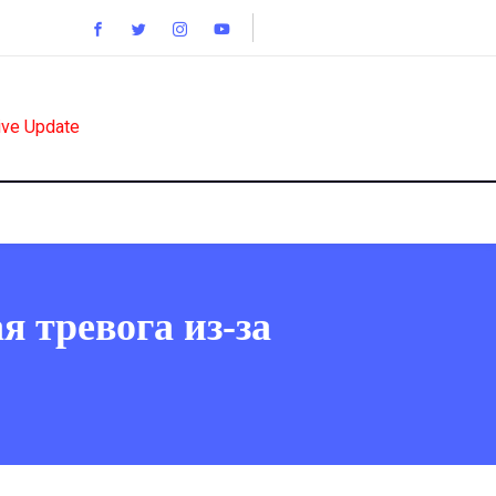
ive Update
я тревога из-за