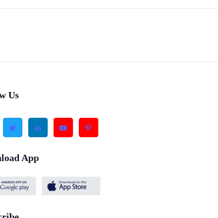
ow Us
load App
cribe