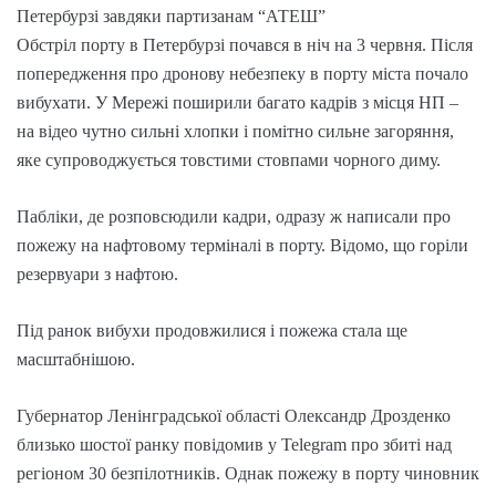
Петербурзі завдяки партизанам “АТЕШ”
Обстріл порту в Петербурзі почався в ніч на 3 червня. Після
попередження про дронову небезпеку в порту міста почало
вибухати. У Мережі поширили багато кадрів з місця НП –
на відео чутно сильні хлопки і помітно сильне загоряння,
яке супроводжується товстими стовпами чорного диму.
Пабліки, де розповсюдили кадри, одразу ж написали про
пожежу на нафтовому терміналі в порту. Відомо, що горіли
резервуари з нафтою.
Під ранок вибухи продовжилися і пожежа стала ще
масштабнішою.
Губернатор Ленінградської області Олександр Дрозденко
близько шостої ранку повідомив у Telegram про збиті над
регіоном 30 безпілотників. Однак пожежу в порту чиновник