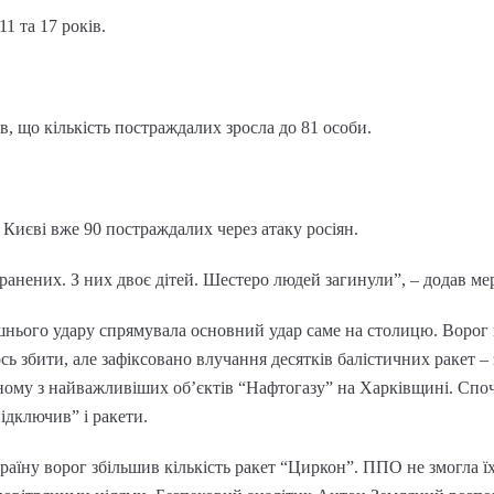
11 та 17 років.
 що кількість постраждалих зросла до 81 особи.
 Києві вже 90 постраждалих через атаку росіян.
ранених. З них двоє дітей. Шестеро людей загинули”, – додав ме
ішнього удару спрямувала основний удар саме на столицю. Ворог 
ось збити, але зафіксовано влучання десятків балістичних ракет
дному з найважливіших об’єктів “Нафтогазу” на Харківщині. Спо
ідключив” і ракети.
раїну ворог збільшив кількість ракет “Циркон”. ППО не змогла їх