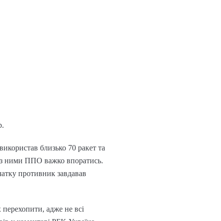
р.
використав близько 70 ракет та
 – з ними ППО важко впоратись.
чатку противник завдавав
 перехопити, адже не всі