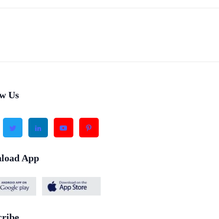
ow Us
load App
cribe