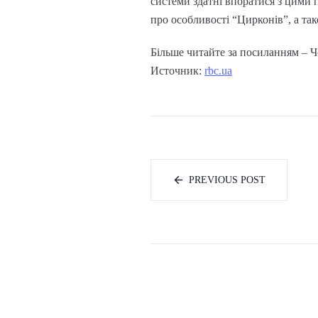
системи здатні впоратися з цими 
про особливості “Цирконів”, а так
Більше читайте за посиланням – Ч
Источник:
rbc.ua
PREVIOUS POST