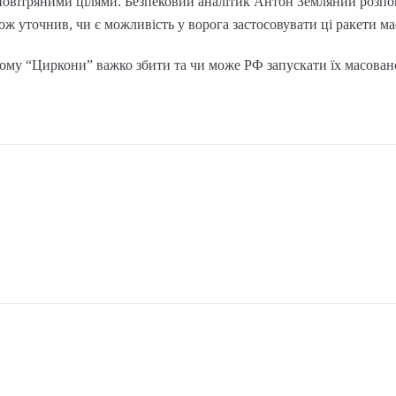
повітряними цілями. Безпековий аналітик Антон Земляний розпо
ож уточнив, чи є можливість у ворога застосовувати ці ракети м
ому “Циркони” важко збити та чи може РФ запускати їх масовано