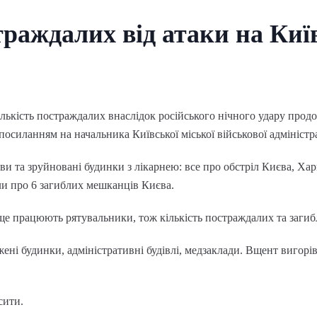
траждалих від атаки на Київ
ількість постраждалих внаслідок російського нічного удару прод
посиланням на начальника Київської міської військової адміністр
ви та зруйновані будинки з лікарнею: все про обстріл Києва, Хар
ли про 6 загиблих мешканців Києва.
 ще працюють рятувальники, тож кількість постраждалих та загиб
ені будинки, адміністративні будівлі, медзаклади. Вщент вигорі
сити.