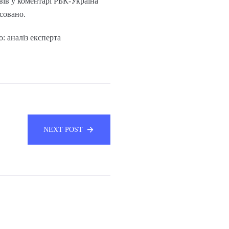
вів у коментарі РБК-Україна
асовано.
: аналіз експерта
NEXT POST