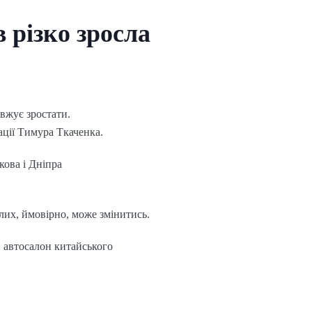
 різко зросла
овжує зростати.
ації Тимура Ткаченка.
кова і Дніпра
лих, ймовірно, може змінитись.
в автосалон китайського