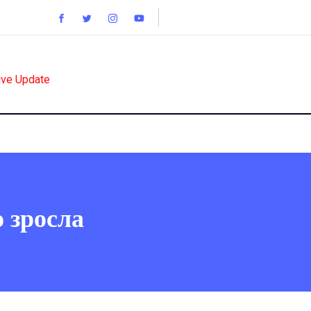
ive Update
о зросла