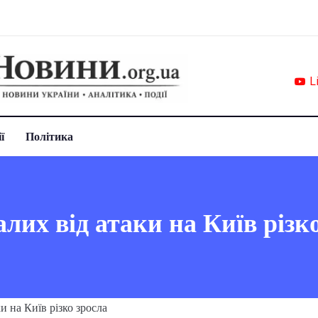
L
ї
Політика
лих від атаки на Київ різк