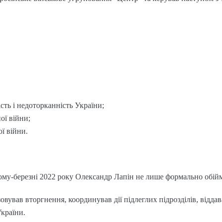
ість і недоторканність України;
ої війни;
ої війни.
му-березні 2022 року Олександр Лапін не лише формально обійм
зовував вторгнення, координував дії підлеглих підрозділів, відда
країни.