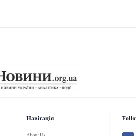
Навігація
Foll
About Us