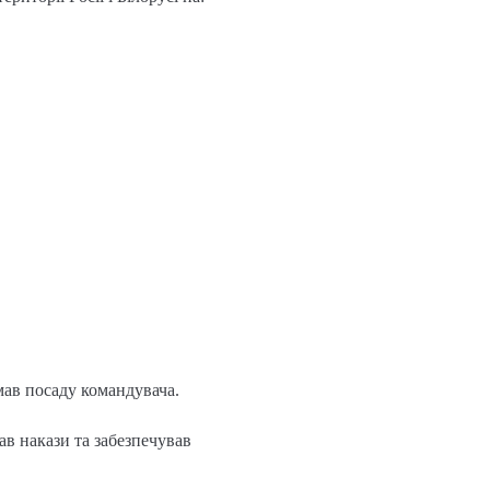
ав посаду командувача.
вав накази та забезпечував