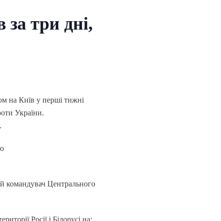
 за три дні,
ом на Київ у перші тижні
роти України.
.
ію
ій командувач Центрального
иторії Росії і Білорусі на: