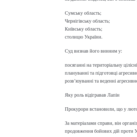
Сумську область;
Чернігівську область;
Київську область;
столицю України.
Суд визнав його винним у:
посяганні на територіальну цілісн
плануванні та підготовці агресивн
розв’язуванні та веденні агресивн
Яку роль відігравав Лапін
Прокурори встановили, що у люто
За матеріалами справи, він органі
продовження бойових дій проти У