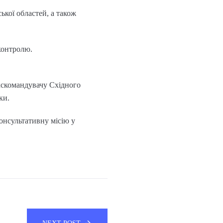
ької областей, а також
контролю.
кскомандувачу Східного
ки.
онсультативну місію у