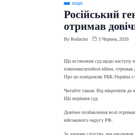
ПОДІЇ
Російський ген
отримав довіч
By
Redactor
3 Червня, 2026
Що встановив суд щодо наступу на
повномасштабної війни, отримав д
Про це повідомляє РБК-Україна з
Читайте також: Від мікрочіпів до
Що вирішив суд
Довічне позбавлення волі отрима
військового округу РФ.
За даними слідства, він очолював 