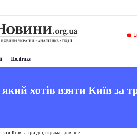
L
ї
Політика
 який хотів взяти Київ за т