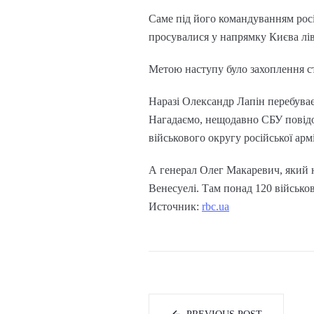
Саме під його командуванням росі
просувалися у напрямку Києва лі
Метою наступу було захоплення с
Наразі Олександр Лапін перебуває
Нагадаємо, нещодавно СБУ повідо
військового округу російської арм
А генерал Олег Макаревич, який 
Венесуелі. Там понад 120 військо
Источник:
rbc.ua