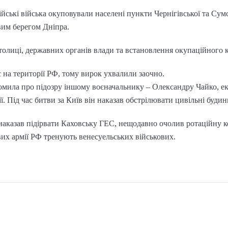
йські війська окуповували населені пункти Чернігівської та Сумс
вим берегом Дніпра.
толиці, державних органів влади та встановлення окупаційного 
 на території РФ, тому вирок ухвалили заочно.
мила про підозру іншому воєначальнику – Олександру Чайко, е
ії. Під час битви за Київ він наказав обстрілювати цивільні будин
наказав підірвати Каховську ГЕС, нещодавно очолив ротаційну к
вих армії РФ тренують венесуельських військових.