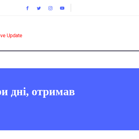
ive Update
ри дні, отримав