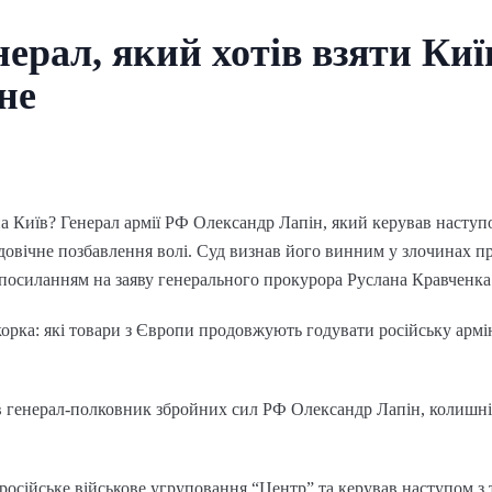
ерал, який хотів взяти Київ
не
 Київ? Генерал армії РФ Олександр Лапін, який керував наступ
овічне позбавлення волі. Суд визнав його винним у злочинах п
 посиланням на заяву генерального прокурора Руслана Кравченка
 корка: які товари з Європи продовжують годувати російську арм
в генерал-полковник збройних сил РФ Олександр Лапін, колишн
російське військове угруповання “Центр” та керував наступом з тер