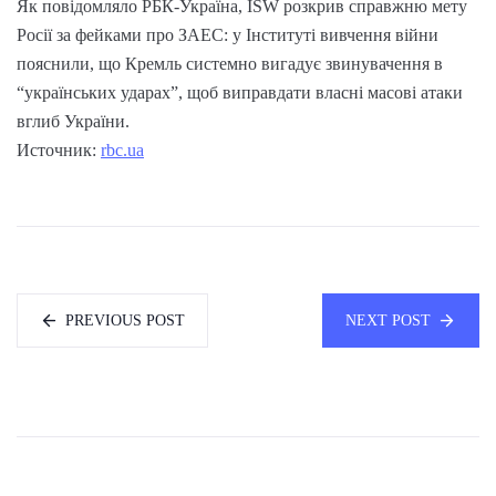
Як повідомляло РБК-Україна, ISW розкрив справжню мету
Росії за фейками про ЗАЕС: у Інституті вивчення війни
пояснили, що Кремль системно вигадує звинувачення в
“українських ударах”, щоб виправдати власні масові атаки
вглиб України.
Источник:
rbc.ua
PREVIOUS POST
NEXT POST