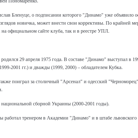
твей Пономаренко.
слав Бленуце, о подписании которого "Динамо" уже объявило о
зглядов новичка, может внести свои коррективы. По крайней ме
к на официальном сайте клуба, так и в реестре УПЛ.
родился 29 апреля 1975 года. В составе "Динамо" выступал в 1
99-2001 гг.) и дважды (1999, 2000) – обладателем Кубка.
акже поиграл за столичный "Арсенал" и одесский "Черноморец"
и.
ве национальной сборной Украины (2000-2001 годы).
ы работал тренером в Академии "Динамо" и в штабе львовского 