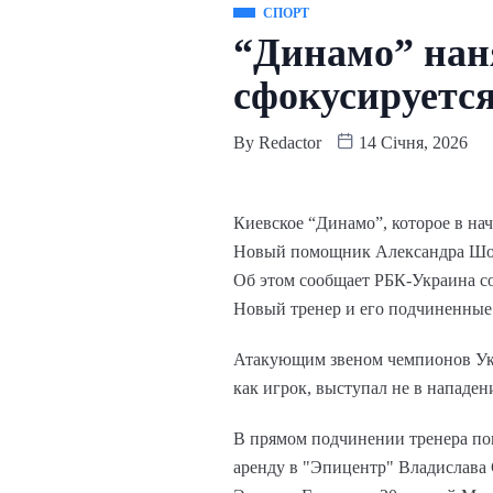
СПОРТ
“Динамо” нан
сфокусируетс
By
Redactor
14 Січня, 2026
Киевское “Динамо”, которое в на
Новый помощник Александра Шовк
Об этом сообщает РБК-Украина со
Новый тренер и его подчиненные
Атакующим звеном чемпионов Укр
как игрок, выступал не в нападе
В прямом подчинении тренера пок
аренду в "Эпицентр" Владислава 