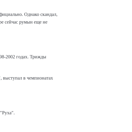
фициально. Однако скандал,
ре сейчас румын еще не
998-2002 годах. Трижды
, выступал в чемпионатах
"Руха".