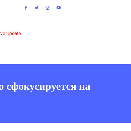
ive Update
о сфокусируется на