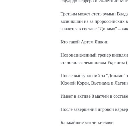
Эдуардо Герреро и 20-летний Ма
Третьим может стать румын Влади
возникший из-за пророссийских в
значится в составе "Динамо" – ка
Кто такой Артем Яшкин
Новоназначенный тренер киевлян 
становился чемпионом Украины (19
После выступлений за "Динамо" т
Южной Кореи, Вьетнама и Латви
Имеет в активе 8 матчей в соста
После завершения игровой карьер
Ближайшие матчи киевлян