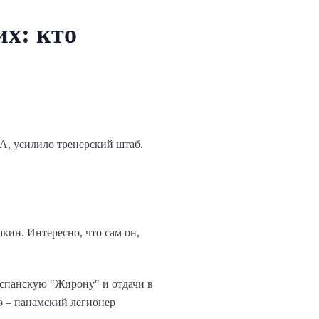
х: кто
А, усилило тренерский штаб.
ин. Интересно, что сам он,
испанскую "Жирону" и отдачи в
о – панамский легионер