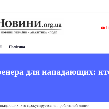
L
ї
Політика
енера для нападающих: кт