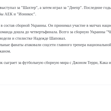
выступал за "Шахтер", а затем играл за "Днепр". Последние го
убы АЕК и "Ионикос".
 в состав сборной Украины. Он принимал участие в матчах нац
команда дошла до четвертьфинала. Всего за сборную Украины "Ч
 модели и стилистке Надежде Шаповал.
ольные фанаты атаковали соцсети главного тренера национально
жаном.
ик сыграет за футбольную сборную мира с Джоном Терри, Кака и