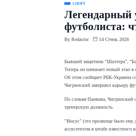
СПОРТ
Легендарный 
футболиста: ч
By
Redactor
14 Січня, 2026
Бывший защитник “Шахтера”, “Ба
Теперь он начинает новый этап в 
Об этом сообщает РБК-Украина со
Чигринский завершил карьеру фут
По словам Панкова, Чигринский о
тренерскую должность.
"Иисус" (это прозвище было ему д
ассистентом в штабе известного 