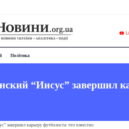
L
ї
Політика
нский “Иисус” завершил ка