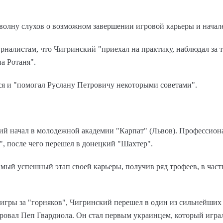
 волну слухов о возможном завершении игровой карьеры и начале
рналистам, что Чигринский "приехал на практику, наблюдал за
на Ротаня".
ся и "помогал Руслану Петровичу некоторыми советами".
й начал в молодежной академии "Карпат" (Львов). Профессион
", после чего перешел в донецкий "Шахтер".
амый успешный этап своей карьеры, получив ряд трофеев, в час
 игры за "горняков", Чигринский перешел в один из сильнейших
ировал Пеп Гвардиола. Он стал первым украинцем, который играл