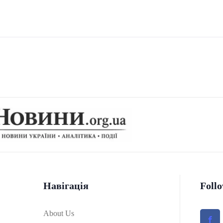
Навігація
Foll
About Us