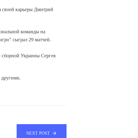
ды своей карьеры Дмитрий
иональной команды на
игро" сыграл 29 матчей.
й сборной Украины Сергея
 другими.
NEXT POST