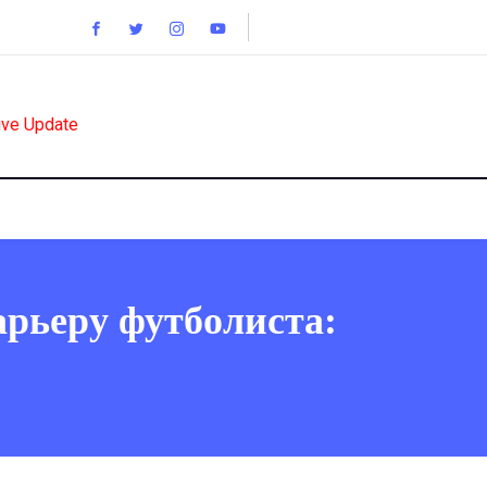
ive Update
рьеру футболиста: