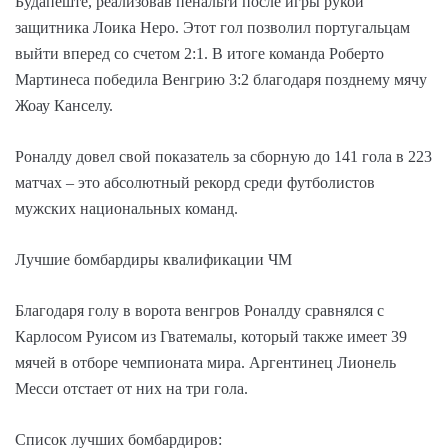
Будапеште, реализовав пенальти после игры рукой
защитника Лоика Неро. Этот гол позволил португальцам
выйти вперед со счетом 2:1. В итоге команда Роберто
Мартинеса победила Венгрию 3:2 благодаря позднему мячу
Жоау Канселу.
Роналду довел свой показатель за сборную до 141 гола в 223
матчах – это абсолютный рекорд среди футболистов
мужских национальных команд.
Лучшие бомбардиры квалификации ЧМ
Благодаря голу в ворота венгров Роналду сравнялся с
Карлосом Руисом из Гватемалы, который также имеет 39
мячей в отборе чемпионата мира. Аргентинец Лионель
Месси отстает от них на три гола.
Список лучших бомбардиров: