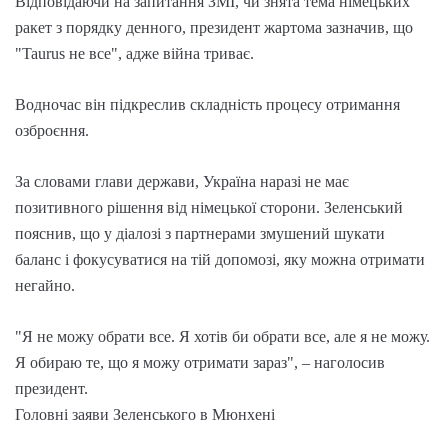
Відповідаючи на запитання ЗМІ, чи знята тема німецьких
ракет з порядку денного, президент жартома зазначив, що
"Taurus не все", адже війна триває.
Водночас він підкреслив складність процесу отримання
озброєння.
За словами глави держави, Україна наразі не має
позитивного рішення від німецької сторони. Зеленський
пояснив, що у діалозі з партнерами змушений шукати
баланс і фокусуватися на тій допомозі, яку можна отримати
негайно.
"Я не можу обрати все. Я хотів би обрати все, але я не можу.
Я обираю те, що я можу отримати зараз", – наголосив
президент.
Головні заяви Зеленського в Мюнхені