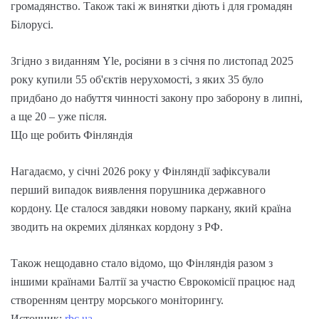
громадянство. Також такі ж винятки діють і для громадян
Білорусі.
Згідно з виданням Yle, росіяни в з січня по листопад 2025
року купили 55 об'єктів нерухомості, з яких 35 було
придбано до набуття чинності закону про заборону в липні,
а ще 20 – уже після.
Що ще робить Фінляндія
Нагадаємо, у січні 2026 року у Фінляндії зафіксували
перший випадок виявлення порушника державного
кордону. Це сталося завдяки новому паркану, який країна
зводить на окремих ділянках кордону з РФ.
Також нещодавно стало відомо, що Фінляндія разом з
іншими країнами Балтії за участю Єврокомісії працює над
створенням центру морського моніторингу.
Источник:
rbc.ua